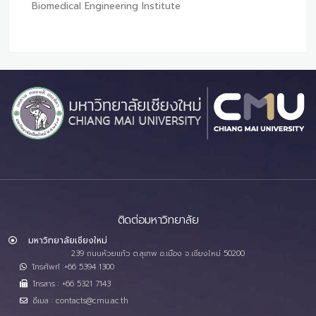
Biomedical Engineering Institute
ติดต่อมหาวิทยาลัย
มหาวิทยาลัยเชียงใหม่
239 ถนนห้วยแก้ว ต.สุเทพ อ.เมือง จ.เชียงใหม่ 50200
โทรศัพท์ :+66 5394 1300
โทรสาร : +66 5321 7143
อีเมล : contacts@cmu.ac.th