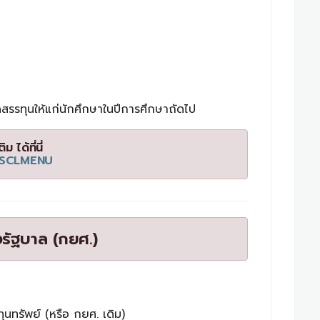
ัดสรรทุนให้แก่นักศึกษาในปีการศึกษาถัดไป
 ได้ที่นี่
/SCLMENU
องรัฐบาล (กยศ.)
ทุนทรัพย์ (หรือ กยศ. เดิม)