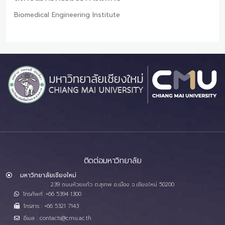
Biomedical Engineering Institute
ติดต่อมหาวิทยาลัย
มหาวิทยาลัยเชียงใหม่
239 ถนนห้วยแก้ว ต.สุเทพ อ.เมือง จ.เชียงใหม่ 50200
โทรศัพท์ :+66 5394 1300
โทรสาร : +66 5321 7143
อีเมล : contacts@cmu.ac.th