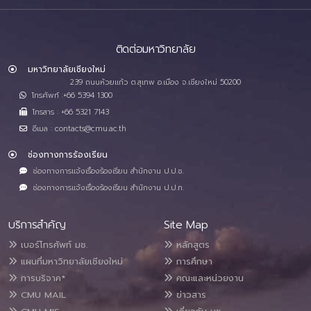
ติดต่อมหาวิทยาลัย
มหาวิทยาลัยเชียงใหม่
239 ถนนห้วยแก้ว ต.สุเทพ อ.เมือง จ.เชียงใหม่ 50200
โทรศัพท์ :+66 5394 1300
โทรสาร : +66 5321 7143
อีเมล : contacts@cmu.ac.th
ช่องทางการร้องเรียน
ช่องทางการแจ้งเรื่องร้องเรียน สำนักงาน ป.ป.ช.
ช่องทางการแจ้งเรื่องร้องเรียน สำนักงาน ป.ป.ท.
บริการสำคัญ
Site Map
เบอร์โทรศัพท์ มช.
หลักสูตร
แผนที่มหาวิทยาลัยเชียงใหม่
การศึกษา
การบริจาค*
คณะและหน่วยงาน
CMU MAIL
ข่าวสาร