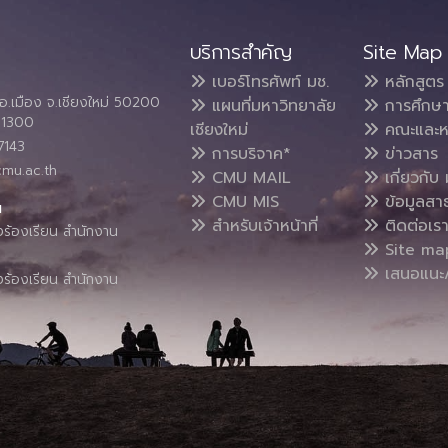
บริการสำคัญ
Site Map
เบอร์โทรศัพท์ มช.
หลักสูตร
อ.เมือง จ.เชียงใหม่ 50200
แผนที่มหาวิทยาลัย
การศึกษ
4 1300
เชียงใหม่
คณะและห
7143
การบริจาค*
ข่าวสาร
cmu.ac.th
CMU MAIL
เกี่ยวกับ 
CMU MIS
ข้อมูลสา
น
สำหรับเจ้าหน้าที่
ติดต่อเร
งร้องเรียน สำนักงาน
Site ma
เสนอแนะ/
งร้องเรียน สำนักงาน