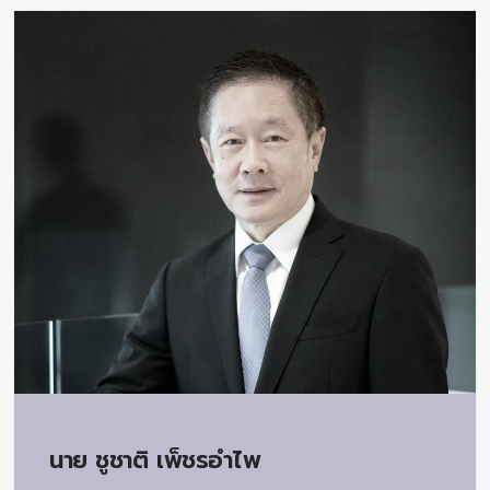
นาย
ชูชาติ เพ็ชรอำไพ