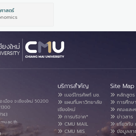
ฐศาสตร์
onomics
บริการสำคัญ
Site Map
เบอร์โทรศัพท์ มช.
หลักสูตร
อ.เมือง จ.เชียงใหม่ 50200
แผนที่มหาวิทยาลัย
การศึกษ
4 1300
เชียงใหม่
คณะและห
7143
การบริจาค*
ข่าวสาร
cmu.ac.th
CMU MAIL
เกี่ยวกับ 
CMU MIS
ข้อมูลสา
น