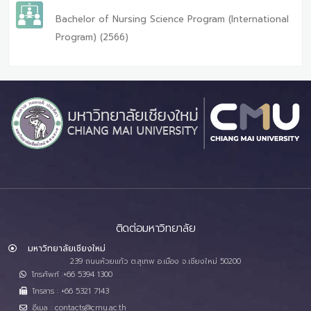
Bachelor of Nursing Science Program (International
Program) (2566)
ติดต่อมหาวิทยาลัย
มหาวิทยาลัยเชียงใหม่
239 ถนนห้วยแก้ว ต.สุเทพ อ.เมือง จ.เชียงใหม่ 50200
โทรศัพท์ :+66 5394 1300
โทรสาร : +66 5321 7143
อีเมล : contacts@cmu.ac.th