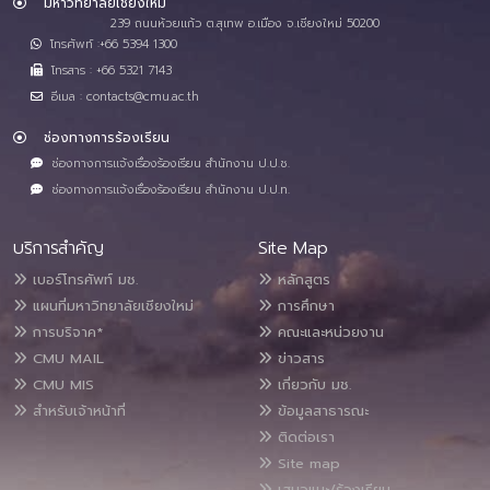
มหาวิทยาลัยเชียงใหม่
239 ถนนห้วยแก้ว ต.สุเทพ อ.เมือง จ.เชียงใหม่ 50200
โทรศัพท์ :+66 5394 1300
โทรสาร : +66 5321 7143
อีเมล : contacts@cmu.ac.th
ช่องทางการร้องเรียน
ช่องทางการแจ้งเรื่องร้องเรียน สำนักงาน ป.ป.ช.
ช่องทางการแจ้งเรื่องร้องเรียน สำนักงาน ป.ป.ท.
บริการสำคัญ
Site Map
เบอร์โทรศัพท์ มช.
หลักสูตร
แผนที่มหาวิทยาลัยเชียงใหม่
การศึกษา
การบริจาค*
คณะและหน่วยงาน
CMU MAIL
ข่าวสาร
CMU MIS
เกี่ยวกับ มช.
สำหรับเจ้าหน้าที่
ข้อมูลสาธารณะ
ติดต่อเรา
Site map
เสนอแนะ/ร้องเรียน