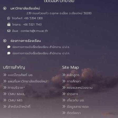
ติดต่อมหาวิทยาลัย
มหาวิทยาลัยเชียงใหม่
239 ถนนห้วยแก้ว ต.สุเทพ อ.เมือง จ.เชียงใหม่ 50200
โทรศัพท์ :+66 5394 1300
โทรสาร : +66 5321 7143
อีเมล : contacts@cmu.ac.th
ช่องทางการร้องเรียน
ช่องทางการแจ้งเรื่องร้องเรียน สำนักงาน ป.ป.ช.
ช่องทางการแจ้งเรื่องร้องเรียน สำนักงาน ป.ป.ท.
บริการสำคัญ
Site Map
เบอร์โทรศัพท์ มช.
หลักสูตร
แผนที่มหาวิทยาลัยเชียงใหม่
การศึกษา
การบริจาค*
คณะและหน่วยงาน
CMU MAIL
ข่าวสาร
CMU MIS
เกี่ยวกับ มช.
สำหรับเจ้าหน้าที่
ข้อมูลสาธารณะ
ติดต่อเรา