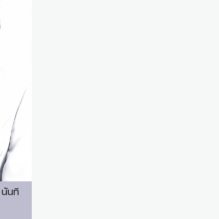
นันทิ