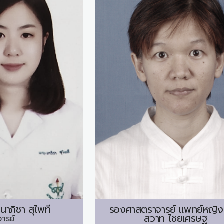
นาภิชา สุไพที
รองศาสตราจารย์ แพทย์หญิง
สวาท ไชยเศรษฐ
จารย์