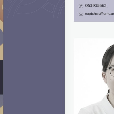
053935562
napicha.s@cmu.ac