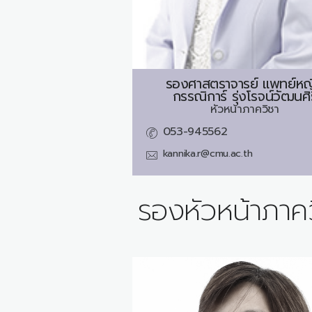
รองศาสตราจารย์ แพทย์หญ
กรรณิการ์ รุ่งโรจน์วัฒนศิร
หัวหน้าภาควิชา
053-945562
kannika.r@cmu.ac.th
รองหัวหน้าภาค