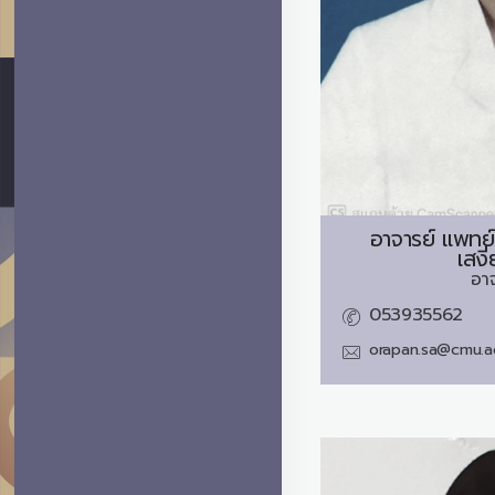
อาจารย์ แพทย
เสงี
อา
053935562
orapan.sa@cmu.a