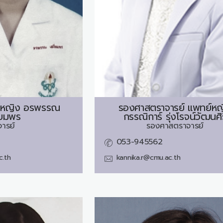
์หญิง
อรพรรณ
รองศาสตราจารย์ แพทย์หญ
่ยมพร
กรรณิการ์ รุ่งโรจน์วัฒนศิร
จารย์
รองศาสตราจารย์
053-945562
c.th
kannika.r@cmu.ac.th