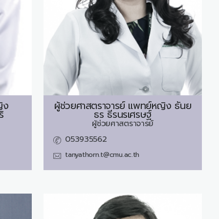
ิง
ผู้ช่วยศาสตราจารย์ แพทย์หญิง
ธันย
ิ
ธร ธีรนรเศรษฐ์
ผู้ช่วยศาสตราจารย์
053935562
tanyathorn.t@cmu.ac.th