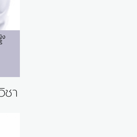
ิง
ิ
วิชา