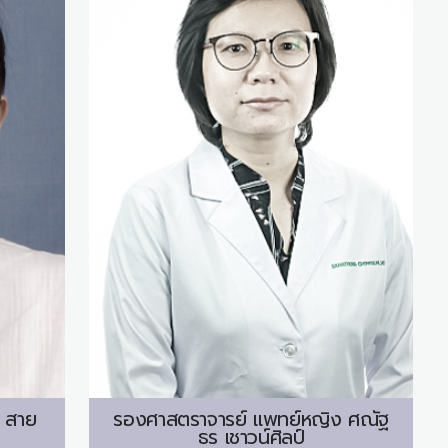
สาย
รองศาสตราจารย์ แพทย์หญิง
ศณัฐ
ธร เชาวน์ศิลป์