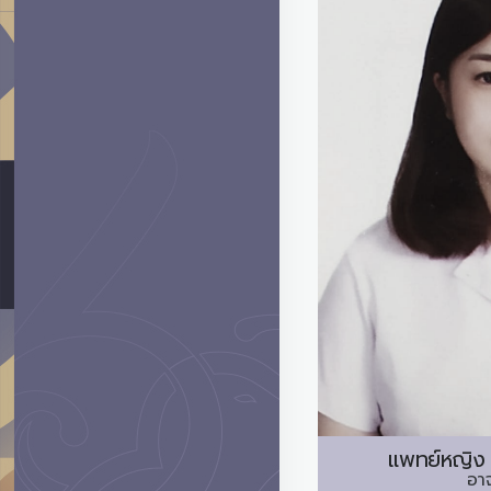
แพทย์หญิง
อา