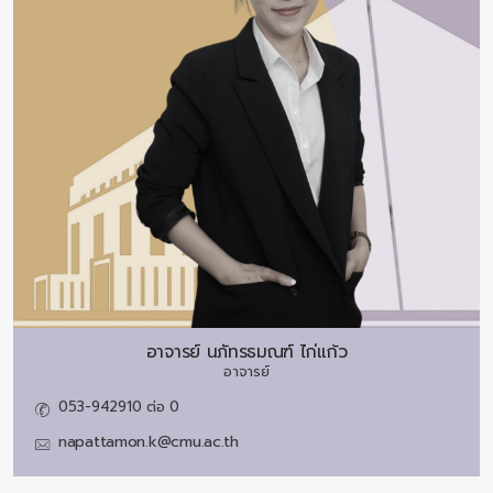
อาจารย์
นภัทรธมณฑ์ ไก่แก้ว
อาจารย์
053-942910 ต่อ 0
napattamon.k@cmu.ac.th