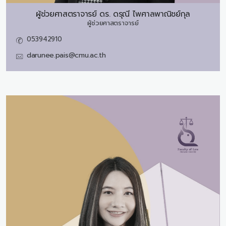
ผู้ช่วยศาสตราจารย์ ดร.
ดรุณี ไพศาลพาณิชย์กุล
ผู้ช่วยศาสตราจารย์
053942910
darunee.pais@cmu.ac.th