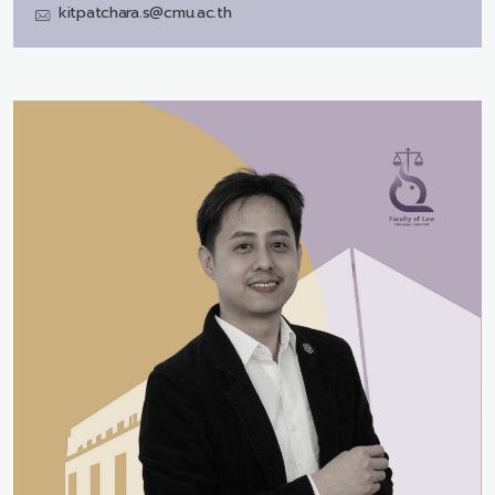
kitpatchara.s@cmu.ac.th