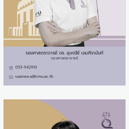
รองศาสตราจารย์ ดร.
อุษณีย์ เอมศิรานันท์
รองศาสตราจารย์
053-942910
usanee.a@cmu.ac.th