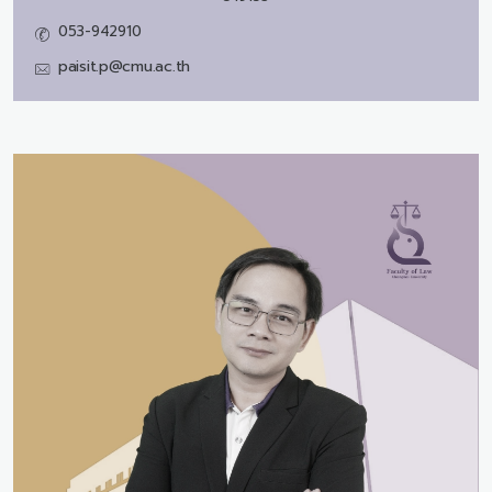
053-942910
paisit.p@cmu.ac.th