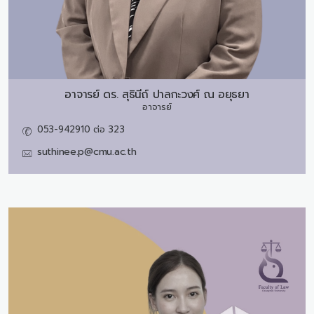
อาจารย์ ดร.
สุธินีถ์ ปาลกะวงศ์ ณ อยุธยา
อาจารย์
053-942910 ต่อ 323
suthinee.p@cmu.ac.th