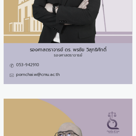
รองศาสตราจารย์ ดร.
พรชัย วิสุทธิศักดิ์
รองศาสตราจารย์
053-942910
pornchai.w@cmu.ac.th