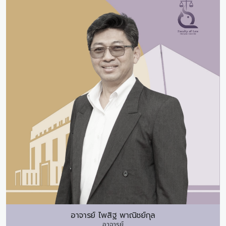
อาจารย์
ไพสิฐ พาณิชย์กุล
อาจารย์