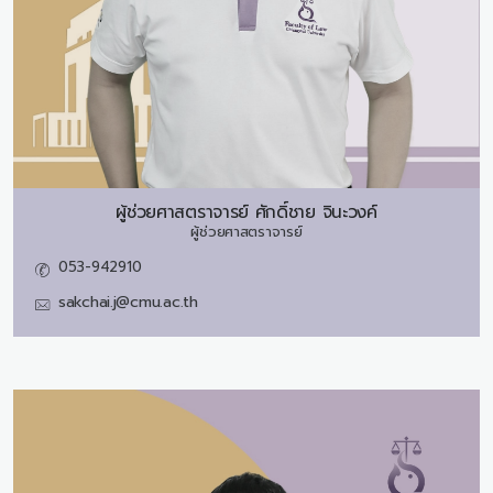
ผู้ช่วยศาสตราจารย์
ศักดิ์ชาย จินะวงค์
ผู้ช่วยศาสตราจารย์
053-942910
sakchai.j@cmu.ac.th