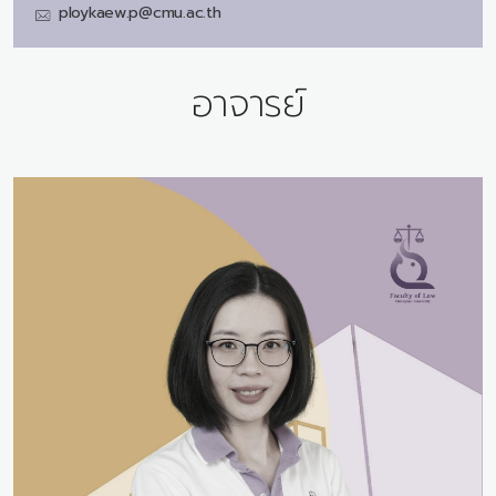
ploykaew.p@cmu.ac.th
อาจารย์