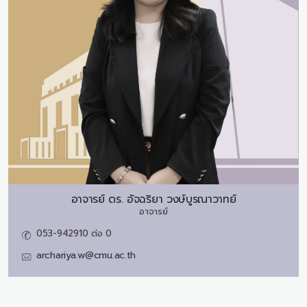
อาจารย์ ดร.
อัจฉริยา วงษ์บูรณาวาทย์
อาจารย์
053-942910 ต่อ 0
archariya.w@cmu.ac.th