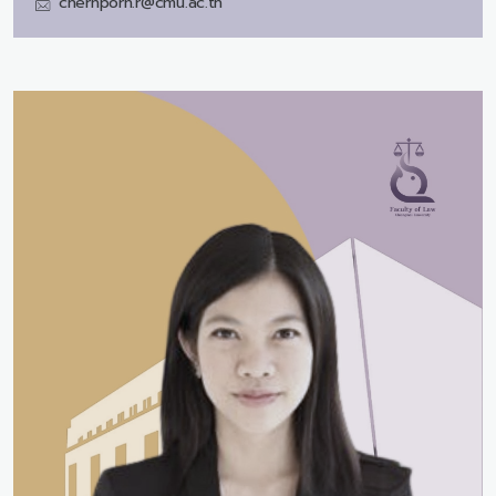
chernporn.r@cmu.ac.th