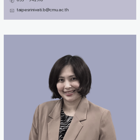
taipesrinivati.b@cmu.ac.th