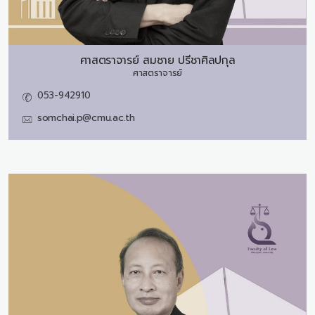
ศาสตราจารย์
สมชาย ปรีชาศิลปกุล
ศาสตราจารย์
053-942910
somchai.p@cmu.ac.th