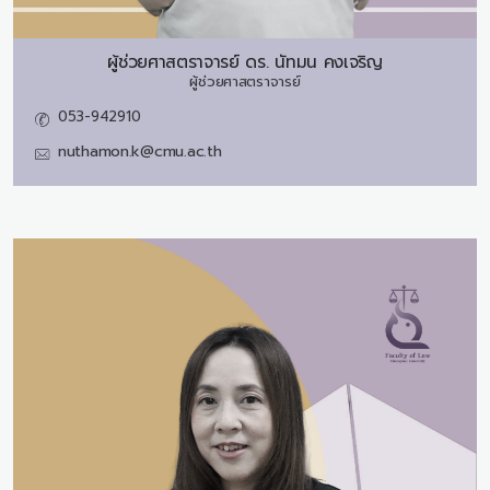
ผู้ช่วยศาสตราจารย์ ดร.
นัทมน คงเจริญ
ผู้ช่วยศาสตราจารย์
053-942910
nuthamon.k@cmu.ac.th