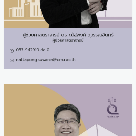
ผู้ช่วยศาสตราจารย์ ดร.
ณัฐพงศ์ สุวรรณอินทร์
ผู้ช่วยศาสตราจารย์
053-942910 ต่อ 0
nattapong.suwanin@cmu.ac.th