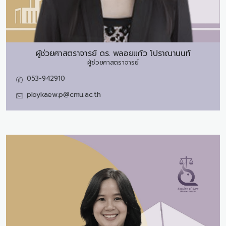
ผู้ช่วยศาสตราจารย์ ดร.
พลอยแก้ว โปราณานนท์
ผู้ช่วยศาสตราจารย์
053-942910
ploykaew.p@cmu.ac.th