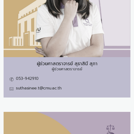
ผู้ช่วยศาสตราจารย์
สุธาสินี สุภา
ผู้ช่วยศาสตราจารย์
053-942910
suthasinee.t@cmu.ac.th