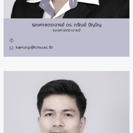
รองศาสตราจารย์ ดร.
กรัณย์ ปัญโญ
รองศาสตราจารย์
karrun.p@cmu.ac.th