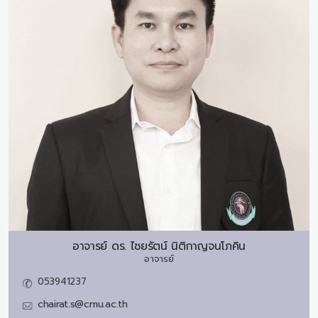
อาจารย์ ดร.
ไชยรัตน์ นิติกาญจนโภคิน
อาจารย์
053941237
chairat.s@cmu.ac.th