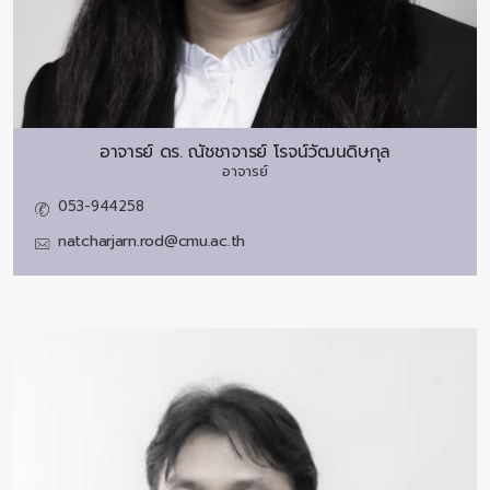
อาจารย์ ดร.
ณัชชาจารย์ โรจน์วัฒนดิษกุล
อาจารย์
053-944258
natcharjarn.rod@cmu.ac.th