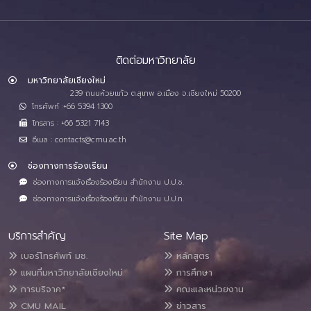
ติดต่อมหาวิทยาลัย
มหาวิทยาลัยเชียงใหม่
239 ถนนห้วยแก้ว ต.สุเทพ อ.เมือง จ.เชียงใหม่ 50200
โทรศัพท์ :+66 5394 1300
โทรสาร : +66 5321 7143
อีเมล : contacts@cmu.ac.th
ช่องทางการร้องเรียน
ช่องทางการแจ้งเรื่องร้องเรียน สำนักงาน ป.ป.ช.
ช่องทางการแจ้งเรื่องร้องเรียน สำนักงาน ป.ป.ท.
บริการสำคัญ
Site Map
เบอร์โทรศัพท์ มช.
หลักสูตร
แผนที่มหาวิทยาลัยเชียงใหม่
การศึกษา
การบริจาค*
คณะและหน่วยงาน
CMU MAIL
ข่าวสาร