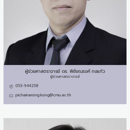
ผู้ช่วยศาสตราจารย์ ดร.
พิชัยณรงค์ กงแก้ว
ผู้ช่วยศาสตราจารย์
053-944258
pichainarong.kong@cmu.ac.th