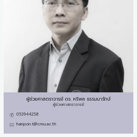
ผู้ช่วยศาสตราจารย์ ดร.
หริพล ธรรมนารักษ์
ผู้ช่วยศาสตราจารย์
053944258
haripon.t@cmu.ac.th