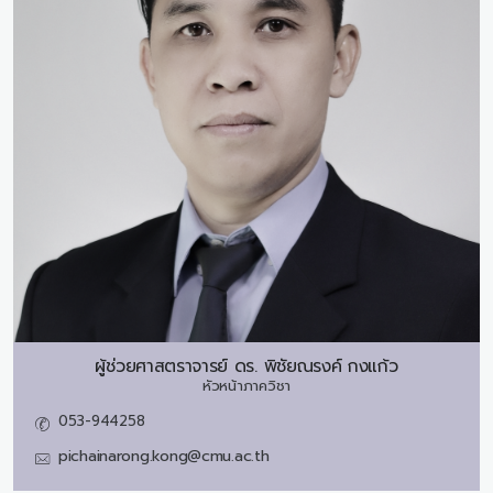
ผู้ช่วยศาสตราจารย์ ดร.
พิชัยณรงค์ กงแก้ว
หัวหน้าภาควิชา
053-944258
pichainarong.kong@cmu.ac.th