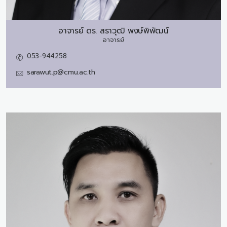
อาจารย์ ดร.
สราวุฒิ พงษ์พิพัฒน์
อาจารย์
053-944258
sarawut.p@cmu.ac.th