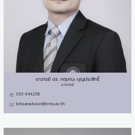
อาจารย์ ดร.
กฤษณะ บุญประสิทธิ์
อาจารย์
053-944258
kritsana.boon@cmu.ac.th