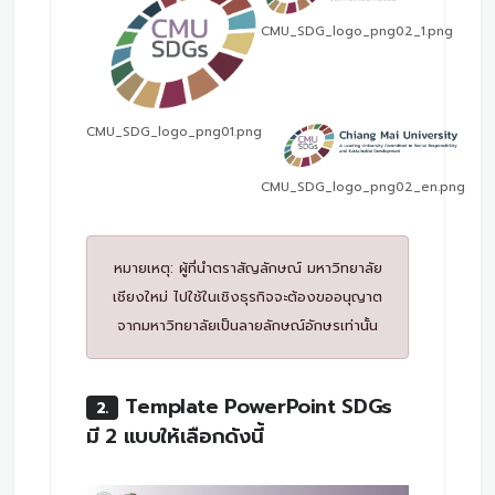
CMU_SDG_logo_png02_1.png
CMU_SDG_logo_png01.png
CMU_SDG_logo_png02_en.png
หมายเหตุ: ผู้ที่นำตราสัญลักษณ์ มหาวิทยาลัย
เชียงใหม่ ไปใช้ในเชิงธุรกิจจะต้องขออนุญาต
จากมหาวิทยาลัยเป็นลายลักษณ์อักษรเท่านั้น
Template PowerPoint SDGs
2.
มี 2 แบบให้เลือกดังนี้
New