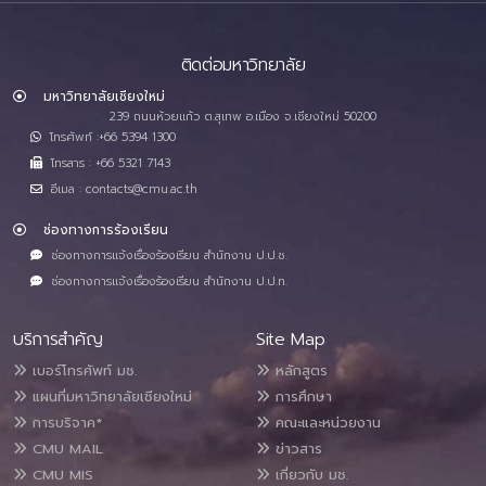
ติดต่อมหาวิทยาลัย
มหาวิทยาลัยเชียงใหม่
239 ถนนห้วยแก้ว ต.สุเทพ อ.เมือง จ.เชียงใหม่ 50200
โทรศัพท์ :+66 5394 1300
โทรสาร : +66 5321 7143
อีเมล : contacts@cmu.ac.th
ช่องทางการร้องเรียน
ช่องทางการแจ้งเรื่องร้องเรียน สำนักงาน ป.ป.ช.
ช่องทางการแจ้งเรื่องร้องเรียน สำนักงาน ป.ป.ท.
บริการสำคัญ
Site Map
เบอร์โทรศัพท์ มช.
หลักสูตร
แผนที่มหาวิทยาลัยเชียงใหม่
การศึกษา
การบริจาค*
คณะและหน่วยงาน
CMU MAIL
ข่าวสาร
CMU MIS
เกี่ยวกับ มช.