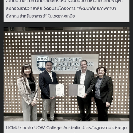
สถาบันภาษา มหาวิทยาลัยเชียงใหม่ ร่วมมือกับ มหาวิทยาลัยมหาจุฬา
ลงกรณราชวิทยาลัย จัดอบรมโครงการ “พัฒนาศักยภาพภาษา
อังกฤษสำหรับอาจารย์” ในเขตภาคเหนือ
LICMU ร่วมกับ UOW College Australia เปิดหลักสูตรภาษาอังกฤษ