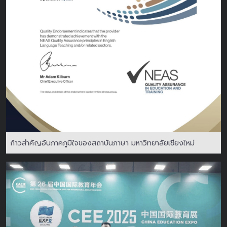
ก้าวสำคัญอันภาคภูมิใจของสถาบันภาษา มหาวิทยาลัยเชียงใหม่