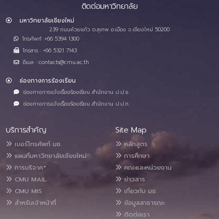
ติดต่อมหาวิทยาลัย
มหาวิทยาลัยเชียงใหม่
239 ถนนห้วยแก้ว ต.สุเทพ อ.เมือง จ.เชียงใหม่ 50200
โทรศัพท์ :+66 5394 1300
โทรสาร : +66 5321 7143
อีเมล : contacts@cmu.ac.th
ช่องทางการร้องเรียน
ช่องทางการแจ้งเรื่องร้องเรียน สำนักงาน ป.ป.ช.
ช่องทางการแจ้งเรื่องร้องเรียน สำนักงาน ป.ป.ท.
บริการสำคัญ
Site Map
เบอร์โทรศัพท์ มช.
หลักสูตร
แผนที่มหาวิทยาลัยเชียงใหม่
การศึกษา
การบริจาค*
คณะและหน่วยงาน
CMU MAIL
ข่าวสาร
CMU MIS
เกี่ยวกับ มช.
สำหรับเจ้าหน้าที่
ข้อมูลสาธารณะ
ติดต่อเรา