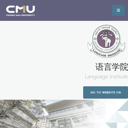
语言学院
Language Institute
GO TO WEBSITE CN