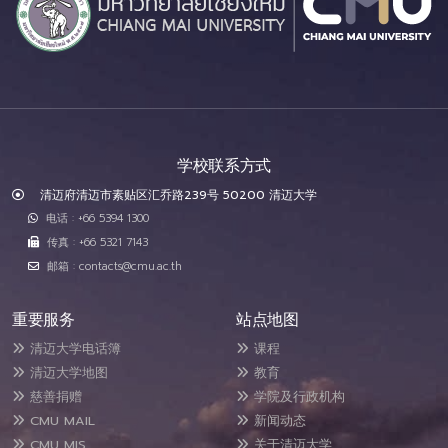
学校联系方式
清迈府清迈市素贴区汇乔路239号 50200 清迈大学
电话 : +66 5394 1300
传真 : +66 5321 7143
邮箱 : contacts@cmu.ac.th
重要服务
站点地图
清迈大学电话簿
课程
清迈大学地图
教育
慈善捐赠
学院及行政机构
CMU MAIL
新闻动态
CMU MIS
关于清迈大学