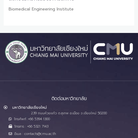
Biomedical Engineering Institute
ติดต่อมหาวิทยาลัย
มหาวิทยาลัยเชียงใหม่
239 ถนนห้วยแก้ว ต.สุเทพ อ.เมือง จ.เชียงใหม่ 50200
โทรศัพท์ :+66 5394 1300
โทรสาร : +66 5321 7143
อีเมล : contacts@cmu.ac.th