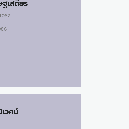
ษฐเสถียร
74062
1986
ิเวศน์