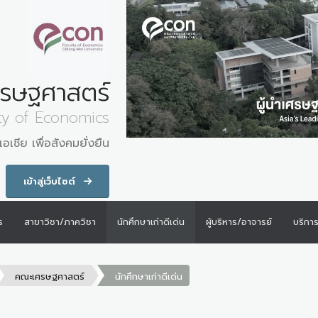
รษฐศาสตร์
ty of Economics
อเชีย เพื่อสังคมยั่งยืน
เข้าสู่เว็บไซต์
ร
สาขาวิชา/ภาควิชา
นักศึกษาเก่าดีเด่น
ผู้บริหาร/อาจารย์
บริกา
คณะเศรษฐศาสตร์
นักศึกษาเก่าดีเด่น