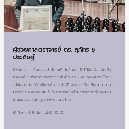
ผู้ช่วยศาสตราจารย์ ดร.
สุภัทร ชู
ประดิษฐ์
ศิษย์เก่าสาขากิจกรรมบำบัด รหัสนักศึกษา 4211166 ปัจจุบันเป็น
อาจารย์ประจำภาควิชากิจกรรมบำบัด คณะเทคนิคการแพทย์ มช.
ได้รับรางวัล "นักบริหารดีเด่นแห่งปี" ประกาศเกียรติคุณ สาขาการ
แพทย์และสาธารณสุข ในโครงการหนึ่งล้านกล้าความดีตอบแทน
คุณแผ่นดิน โดย มูลนิธิเพื่อสังคมไทย
นักศึกษาเก่าดีเด่นประจำปี 2020