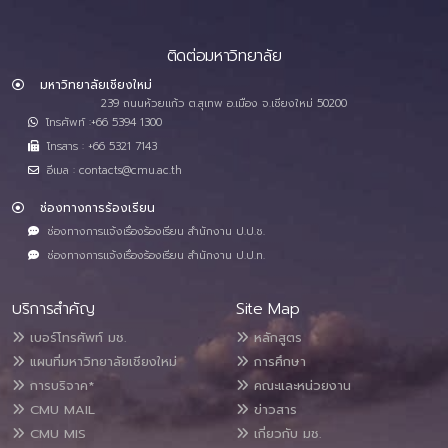
ติดต่อมหาวิทยาลัย
มหาวิทยาลัยเชียงใหม่
239 ถนนห้วยแก้ว ต.สุเทพ อ.เมือง จ.เชียงใหม่ 50200
โทรศัพท์ :+66 5394 1300
โทรสาร : +66 5321 7143
อีเมล : contacts@cmu.ac.th
ช่องทางการร้องเรียน
ช่องทางการแจ้งเรื่องร้องเรียน สำนักงาน ป.ป.ช.
ช่องทางการแจ้งเรื่องร้องเรียน สำนักงาน ป.ป.ท.
บริการสำคัญ
Site Map
เบอร์โทรศัพท์ มช.
หลักสูตร
แผนที่มหาวิทยาลัยเชียงใหม่
การศึกษา
การบริจาค*
คณะและหน่วยงาน
CMU MAIL
ข่าวสาร
CMU MIS
เกี่ยวกับ มช.