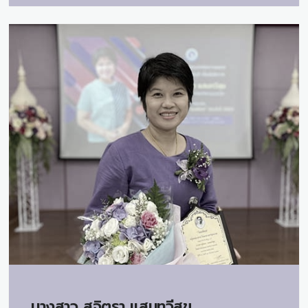
นางสาว
สุจิตรา แสนทวีสุข