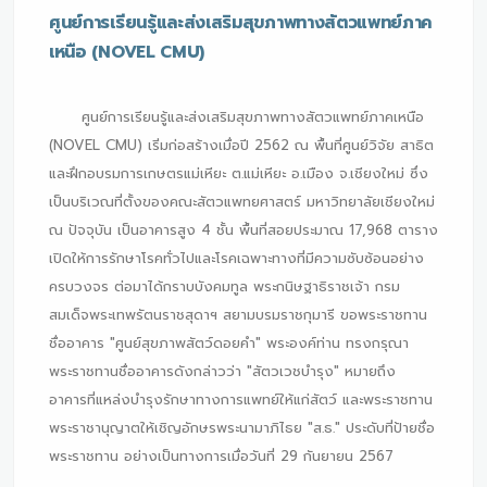
ศูนย์การเรียนรู้และส่งเสริมสุขภาพทางสัตวแพทย์ภาค
เหนือ (NOVEL CMU)
ศูนย์การเรียนรู้และส่งเสริมสุขภาพทางสัตวแพทย์ภาคเหนือ
(NOVEL CMU) เริ่มก่อสร้างเมื่อปี 2562 ณ พื้นที่ศูนย์วิจัย สาธิต
และฝึกอบรมการเกษตรแม่เหียะ ต.แม่เหียะ อ.เมือง จ.เชียงใหม่ ซึ่ง
เป็นบริเวณที่ตั้งของคณะสัตวแพทยศาสตร์ มหาวิทยาลัยเชียงใหม่
ณ ปัจจุบัน เป็นอาคารสูง 4 ชั้น พื้นที่สอยประมาณ 17,968 ตาราง
เปิดให้การรักษาโรคทั่วไปและโรคเฉพาะทางที่มีความซับซ้อนอย่าง
ครบวงจร ต่อมาได้กราบบังคมทูล พระกนิษฐาธิราชเจ้า กรม
สมเด็จพระเทพรัตนราชสุดาฯ สยามบรมราชกุมารี ขอพระราชทาน
ชื่ออาคาร "ศูนย์สุขภาพสัตว์ดอยคำ" พระองค์ท่าน ทรงกรุณา
พระราชทานชื่ออาคารดังกล่าวว่า "สัตวเวชบำรุง" หมายถึง
อาคารที่แหล่งบำรุงรักษาทางการแพทย์ให้แก่สัตว์ และพระราชทาน
พระราชานุญาตให้เชิญอักษรพระนามาภิไธย "ส.ธ." ประดับที่ป้ายชื่อ
พระราชทาน อย่างเป็นทางการเมื่อวันที่ 29 กันยายน 2567