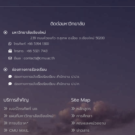
ติดต่อมหาวิทยาลัย
มหาวิทยาลัยเชียงใหม่
239 ถนนห้วยแก้ว ต.สุเทพ อ.เมือง จ.เชียงใหม่ 50200
โทรศัพท์ :+66 5394 1300
โทรสาร : +66 5321 7143
อีเมล : contacts@cmu.ac.th
ช่องทางการร้องเรียน
ช่องทางการแจ้งเรื่องร้องเรียน สำนักงาน ป.ป.ช.
ช่องทางการแจ้งเรื่องร้องเรียน สำนักงาน ป.ป.ท.
บริการสำคัญ
Site Map
เบอร์โทรศัพท์ มช.
หลักสูตร
แผนที่มหาวิทยาลัยเชียงใหม่
การศึกษา
การบริจาค*
คณะและหน่วยงาน
CMU MAIL
ข่าวสาร