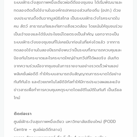
ระบบเฝ้าระวังสุขภาพหนึ่งเดียวผ่อดีดีของชุมชน ได้เริ่มพัฒนาและ
ทดลองติดตั้งใช้งานในองค์กรปกครองส่วนท้องถิ่น (อปท.) ด้วย
งบประมาณตั้งต้นจากมูลนิธิสโกล เป็นระบบเฝ้าระวังโรคระบาดใน
คน สัตว์ สาธารณภัยและภัยทางสิ่งแวดล้อม โดยเน้นให้ชุมชนร่วม
เป็นเจ้าของและได้รับประโยชน์โดยตรงเป็นสำคัญ นอกจากจะเป็น
ระบบเฝ้าระวังของชุมชนที่ไม่เคยมีมาก่อนในที่แห่งใดแล้ว จากการ
ทดลองใช้งานในสองปีแรกยังพบว่าเป็นระบบที่สามารถควบคุมและ
ป้องกันโรคระบาดและโรคระบาดใหญ่ข้ามทวีปที่ได้ผลจริง อันเกิด
จากความร่วมมือจากชุมชนในการรายงานอย่างรวดเร็วผ่านแอป
พลิเคชั่นผ่อดีดี ทำให้ระบบสามารถจับสัญญาณการระบาดได้อย่าง
ทันทีทันใด และด้วยเทคโนโลยีดิจิทัลทำให้มีการประมวลผลและแจ้ง
ข่าวสารเพื่อทำการควบคุมเหตุระบาดโดยอัติโนมัติในทันที เป็นเรียล
ไทม์
ติดต่อเรา
ศูนย์เฝ้าระวังสุขภาพหนึ่งเดียว มหาวิทยาลัยเชียงใหม่ (PODD
Centre – ศูนย์ผ่อดีดีกลาง)