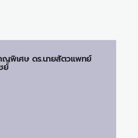
วชาญพิเศษ ดร.นายสัตวแพทย์
ชย์