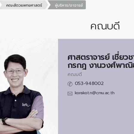
คณะสัตวแพทยศาสตร์
ผู้บริหาร/อาจารย์
คณบดี
ศาสตราจารย์ เชี่ย
กรกฎ งานวงศ์พาณิ
คณบดี
053-948002
korakot.n@cmu.ac.th