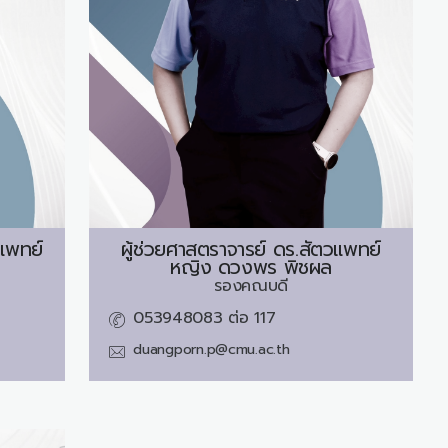
แพทย์
ผู้ช่วยศาสตราจารย์ ดร.สัตวแพทย์
หญิง
ดวงพร พิชผล
รองคณบดี
053948083 ต่อ 117
duangporn.p@cmu.ac.th