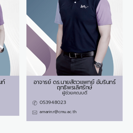
นท์
อาจารย์ ดร.นายสัตวแพทย์
อัมรินทร์
ฤทธิพรเลิศรักษ์
ผู้ช่วยคณบดี
053948023
amarin.r@cmu.ac.th