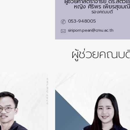
ผู้ช่วยศาสตราจารย์ ดร.สัตวแ
หญิง
ศิริพร เพียรสุขมณี
รองคณบดี
053-948005
siriporn.pean@cmu.ac.th
ผู้ช่วยคณบด