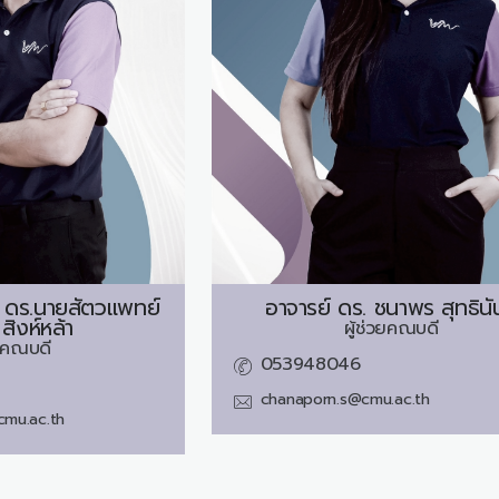
 ดร.นายสัตวแพทย์
อาจารย์ ดร.
ชนาพร สุทธินั
 สิงห์หล้า
ผู้ช่วยคณบดี
วยคณบดี
053948046
chanaporn.s@cmu.ac.th
cmu.ac.th