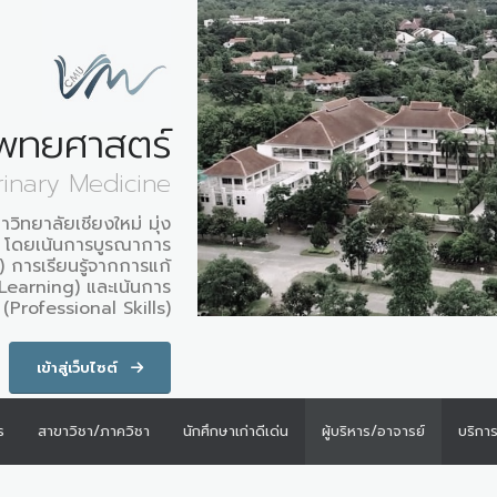
พทยศาสตร์
rinary Medicine
ิทยาลัยเชียงใหม่ มุ่ง
พ โดยเน้นการบูรณาการ
 การเรียนรู้จากการแก้
earning) และเน้นการ
(Professional Skills)
เข้าสู่เว็บไซต์
ร
สาขาวิชา/ภาควิชา
นักศึกษาเก่าดีเด่น
ผู้บริหาร/อาจารย์
บริกา