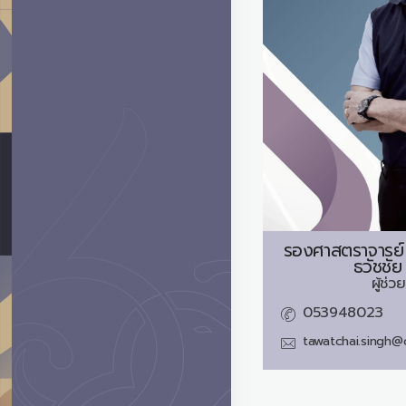
รองศาสตราจารย์
ธวัชชัย
ผู้ช่
053948023
tawatchai.singh@