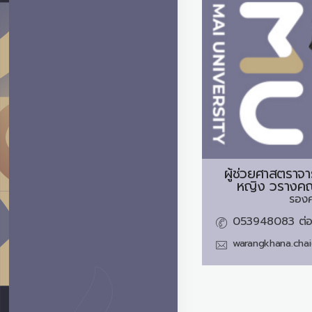
ผู้ช่วยศาสตราจา
หญิง
วรางคณ
รอง
053948083 ต่อ
warangkhana.cha