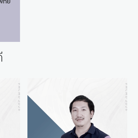
พทย์
ี