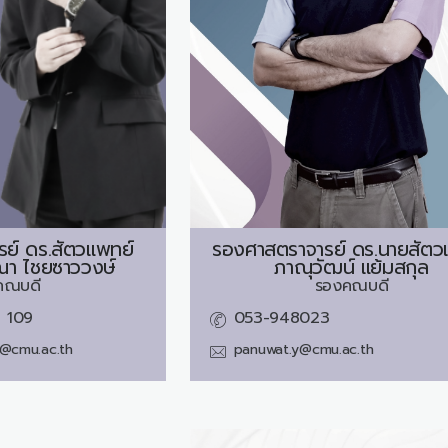
รย์ ดร.สัตวแพทย์
รองศาสตราจารย์ ดร.นายสัตว
า ไชยซาววงษ์
ภาณุวัฒน์ แย้มสกุล
คณบดี
รองคณบดี
 109
053-948023
i@cmu.ac.th
panuwat.y@cmu.ac.th