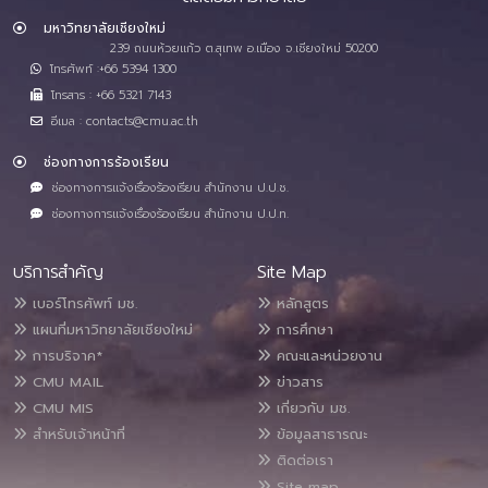
มหาวิทยาลัยเชียงใหม่
239 ถนนห้วยแก้ว ต.สุเทพ อ.เมือง จ.เชียงใหม่ 50200
โทรศัพท์ :+66 5394 1300
โทรสาร : +66 5321 7143
อีเมล : contacts@cmu.ac.th
ช่องทางการร้องเรียน
ช่องทางการแจ้งเรื่องร้องเรียน สำนักงาน ป.ป.ช.
ช่องทางการแจ้งเรื่องร้องเรียน สำนักงาน ป.ป.ท.
บริการสำคัญ
Site Map
เบอร์โทรศัพท์ มช.
หลักสูตร
แผนที่มหาวิทยาลัยเชียงใหม่
การศึกษา
การบริจาค*
คณะและหน่วยงาน
CMU MAIL
ข่าวสาร
CMU MIS
เกี่ยวกับ มช.
สำหรับเจ้าหน้าที่
ข้อมูลสาธารณะ
ติดต่อเรา
Site map