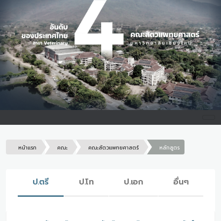
หน้าแรก
คณะ
คณะสัตวแพทยศาสตร์
หลักสูตร
ป.ตรี
ป.โท
ป.เอก
อื่นๆ