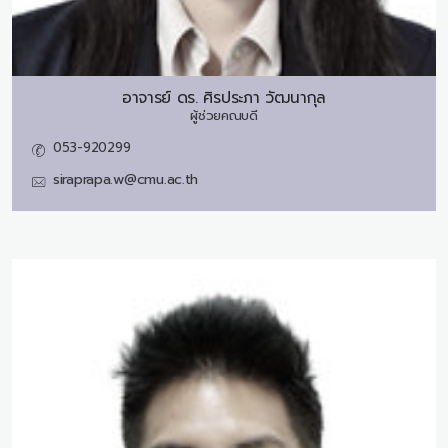
อาจารย์ ดร.
ศิรประภา วัฒนากุล
ผู้ช่วยคณบดี
053-920299
siraprapa.w@cmu.ac.th