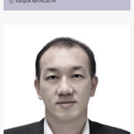
kongtat.t@cmu.ac.th