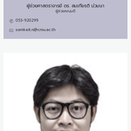
ผู้ช่วยศาสตราจารย์ ดร.
สมเกียรติ น่วมนา
ผู้ช่วยคณบดี
053-920299
somkeit.n@cmu.ac.th