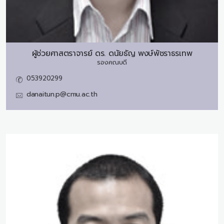
ผู้ช่วยศาสตราจารย์ ดร.
ดนัยธัญ พงษ์พัชราธรเทพ
รองคณบดี
053920299
danaitun.p@cmu.ac.th