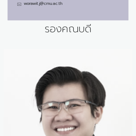
worawit.j@cmu.ac.th
รองคณบดี