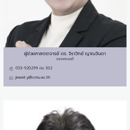
ผู้ช่วยศาสตราจารย์ ดร.
จิราวิทย์ ญาณจินดา
รองคณบดี
053-920299 ต่อ 302
jirawit.y@cmu.ac.th