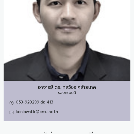
อาจารย์ ดร.
กลวัชร คล้ายนาค
รองคณบดี
053-920299 ต่อ 413
konlawat.k@cmu.ac.th