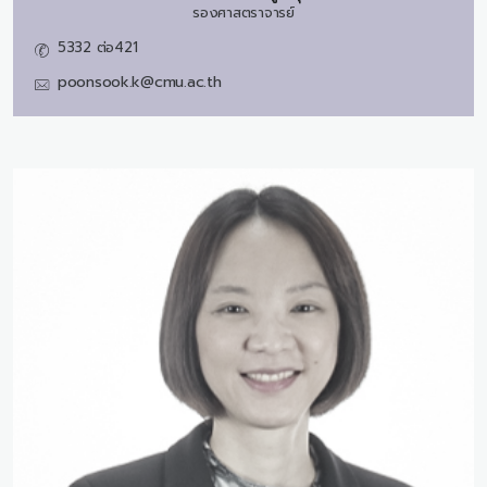
รองศาสตราจารย์
5332 ต่อ421
poonsook.k@cmu.ac.th