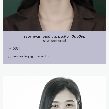
รองศาสตราจารย์ ดร.
มณสิชา ป้องป้อม
รองศาสตราจารย์
5331
monsicha.p@cmu.ac.th