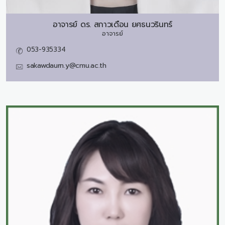
อาจารย์ ดร.
สกาวเดือน ยศธนวรินทร์
อาจารย์
053-935334
sakawdaurn.y@cmu.ac.th