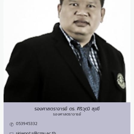
รองศาสตราจารย์ ดร.
ศิริวุฒิ สุขขี
รองศาสตราจารย์
053945332
siriwoot.s@cmu.ac.th