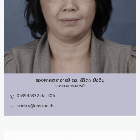
รองศาสตราจารย์ ดร.
สิริดา ยังฉิม
รองศาสตราจารย์
053945332 ต่อ 406
sirida.y@cmu.ac.th