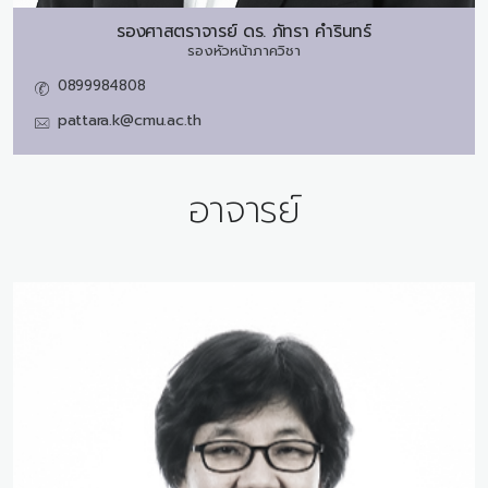
รองศาสตราจารย์ ดร.
ภัทรา คำรินทร์
รองหัวหน้าภาควิชา
0899984808
pattara.k@cmu.ac.th
อาจารย์