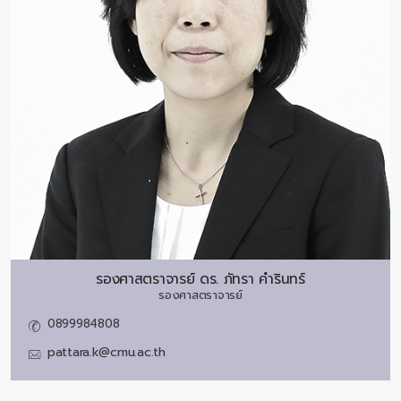
รองศาสตราจารย์ ดร.
ภัทรา คำรินทร์
รองศาสตราจารย์
0899984808
pattara.k@cmu.ac.th