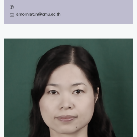
amornrat.in@cmu.ac.th