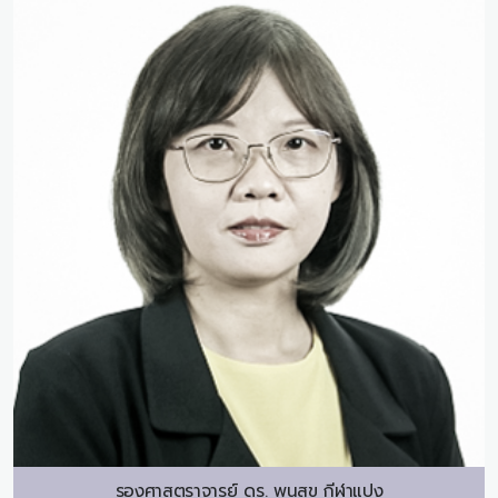
รองศาสตราจารย์ ดร.
พูนสุข กีฬาแปง