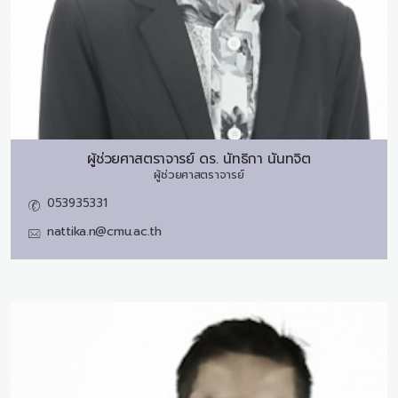
ผู้ช่วยศาสตราจารย์ ดร.
นัทธิกา นันทจิต
ผู้ช่วยศาสตราจารย์
053935331
nattika.n@cmu.ac.th