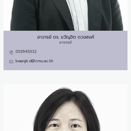
อาจารย์ ดร.
ขวัญจิต ดวงสงค์
อาจารย์
053945332
kwanjit.d@cmu.ac.th