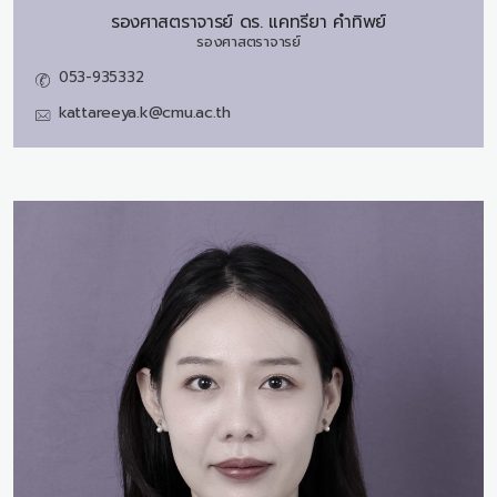
รองศาสตราจารย์ ดร.
แคทรียา คำทิพย์
รองศาสตราจารย์
053-935332
kattareeya.k@cmu.ac.th