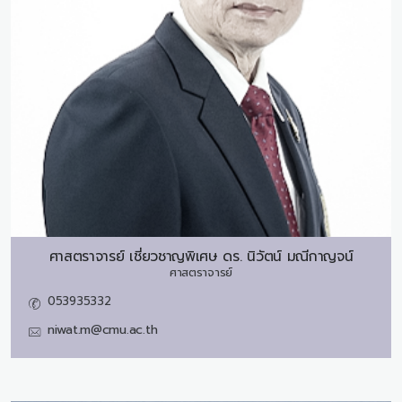
ศาสตราจารย์ เชี่ยวชาญพิเศษ ดร.
นิวัตน์ มณีกาญจน์
ศาสตราจารย์
053935332
niwat.m@cmu.ac.th