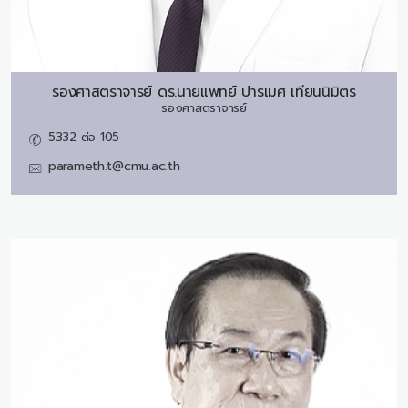
รองศาสตราจารย์ ดร.นายแพทย์
ปารเมศ เทียนนิมิตร
รองศาสตราจารย์
5332 ต่อ 105
parameth.t@cmu.ac.th