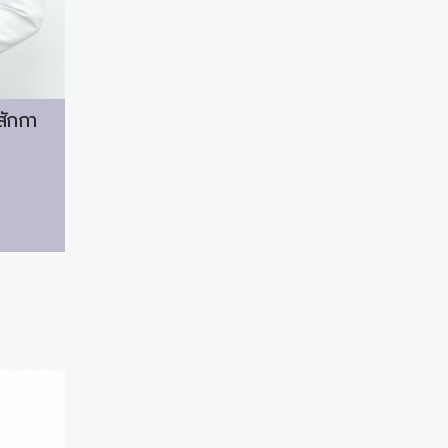
สักกา