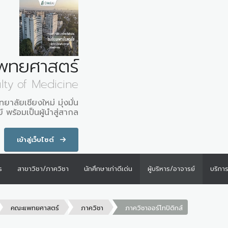
พทยศาสตร์
lty of Medicine
ลัยเชียงใหม่ มุ่งมั่น
 พร้อมเป็นผู้นำสู่สากล
เข้าสู่เว็บไซต์
ร
สาขาวิชา/ภาควิชา
นักศึกษาเก่าดีเด่น
ผู้บริหาร/อาจารย์
บริกา
คณะแพทยศาสตร์
ภาควิชา
ภาควิชาออร์โทปิดิกส์