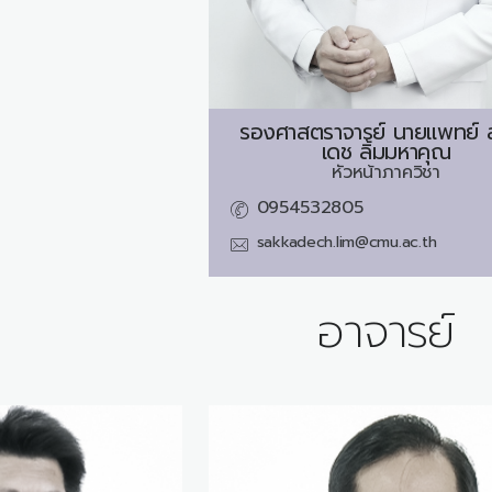
รองศาสตราจารย์ นายแพทย์
เดช ลิ้มมหาคุณ
หัวหน้าภาควิชา
0954532805
sakkadech.lim@cmu.ac.th
อาจารย์