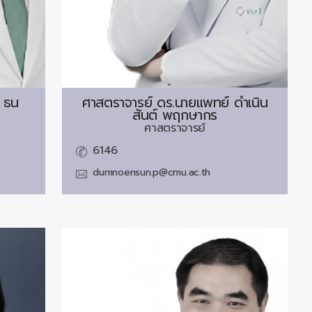
ธน
ศาสตราจารย์ ดร.นายแพทย์
ดำเนิน
สันต์ พฤกษากร
ศาสตราจารย์
6146
dumnoensun.p@cmu.ac.th