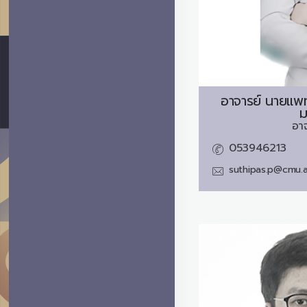
อาจารย์ นายแพท
ม
อา
053946213
suthipas.p@cmu.a