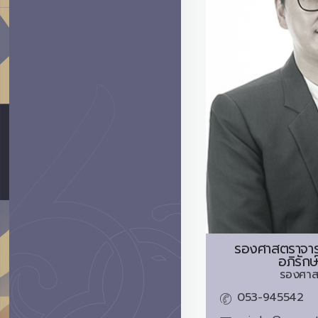
รองศาสตราจาร
อภิรักษ
รองศาส
053-945542