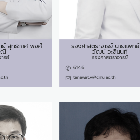
ย์
สุทธิภาศ พงศ์
รองศาสตราจารย์ นายแพทย์
ณี
วัฒน์ วะสีนนท์
จารย์
รองศาสตราจารย์
6146
c.th
tanawat.v@cmu.ac.th