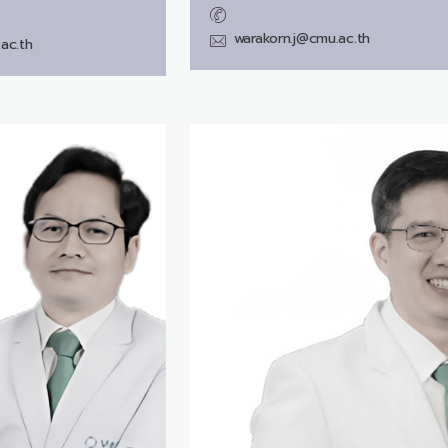
warakorn.j@cmu.ac.th
ac.th