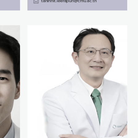
taninnit.leerapun@cmu.ac.th