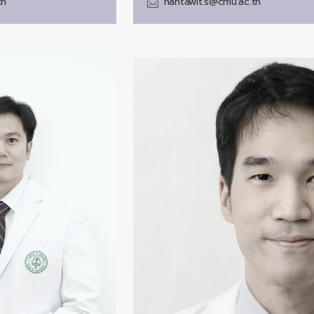
th
nantawit.s@cmu.ac.th