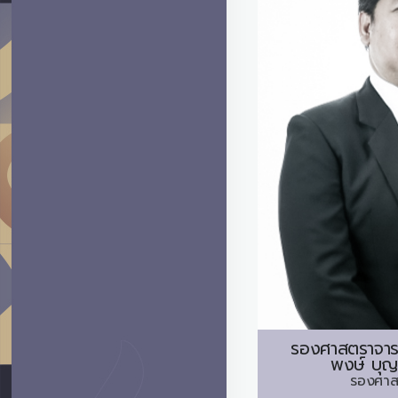
รองศาสตราจาร
พงษ์ บุญ
รองศาส