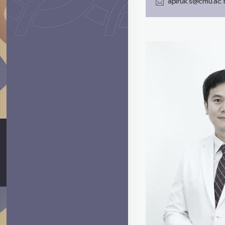
apiruk.s@cmu.ac.