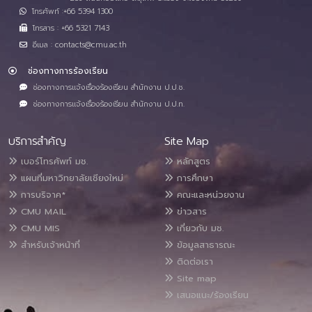
โทรศัพท์ :+66 5394 1300
โทรสาร : +66 5321 7143
อีเมล : contacts@cmu.ac.th
ช่องทางการร้องเรียน
ช่องทางการแจ้งเรื่องร้องเรียน สำนักงาน ป.ป.ช.
ช่องทางการแจ้งเรื่องร้องเรียน สำนักงาน ป.ป.ท.
บริการสำคัญ
Site Map
เบอร์โทรศัพท์ มช.
หลักสูตร
แผนที่มหาวิทยาลัยเชียงใหม่
การศึกษา
การบริจาค*
คณะและหน่วยงาน
CMU MAIL
ข่าวสาร
CMU MIS
เกี่ยวกับ มช.
สำหรับเจ้าหน้าที่
ข้อมูลสาธารณะ
ติดต่อเรา
Site map
เสนอแนะ/ร้องเรียน