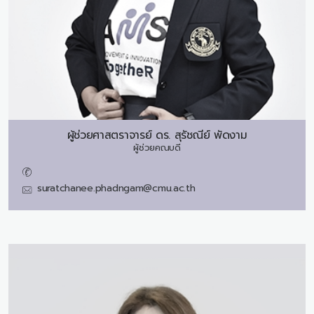
ผู้ช่วยศาสตราจารย์ ดร.
สุรัชณีย์ พัดงาม
ผู้ช่วยคณบดี
suratchanee.phadngam@cmu.ac.th