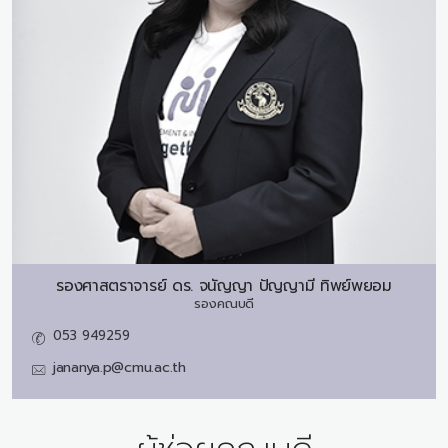
รองศาสตราจารย์ ดร.
จนัญญา ปัญญามี ทิพย์พยอม
รองคณบดี
053 949259
jananya.p@cmu.ac.th