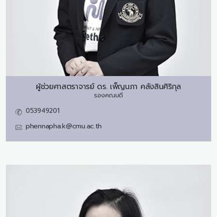
ผู้ช่วยศาสตราจารย์ ดร.
เพ็ญนภา คลังสินศิริกุล
รองคณบดี
053949201
phennapha.k@cmu.ac.th