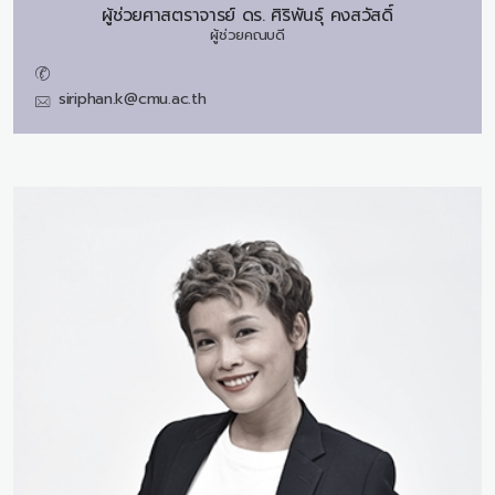
ผู้ช่วยศาสตราจารย์ ดร.
ศิริพันธุ์ คงสวัสดิ์
ผู้ช่วยคณบดี
siriphan.k@cmu.ac.th