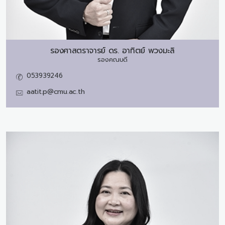
รองศาสตราจารย์ ดร.
อาทิตย์ พวงมะลิ
รองคณบดี
053939246
aatit.p@cmu.ac.th