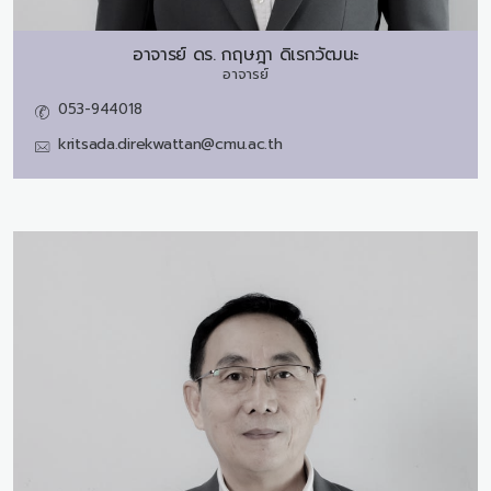
อาจารย์ ดร.
กฤษฎา ดิเรกวัฒนะ
อาจารย์
053-944018
kritsada.direkwattan@cmu.ac.th