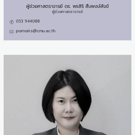
ผู้ช่วยศาสตราจารย์ ดร.
พรสิริ สืบพงษ์สังข์
ผู้ช่วยศาสตราจารย์
053 944088
pornsiri.s@cmu.ac.th