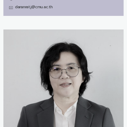
daranrat.j@cmu.ac.th