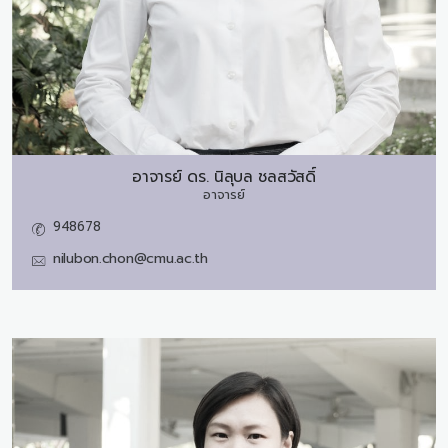
อาจารย์ ดร.
นิลุบล ชลสวัสดิ์
อาจารย์
948678
nilubon.chon@cmu.ac.th