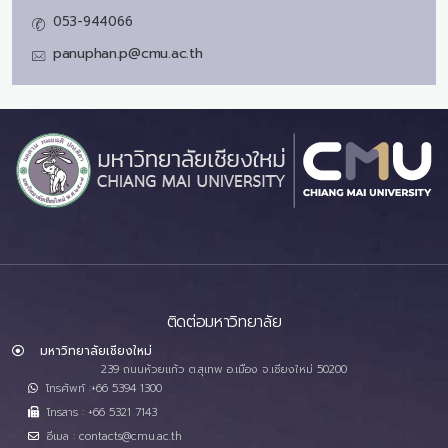
053-944066
panuphan.p@cmu.ac.th
ติดต่อมหาวิทยาลัย
มหาวิทยาลัยเชียงใหม่
239 ถนนห้วยแก้ว ต.สุเทพ อ.เมือง จ.เชียงใหม่ 50200
โทรศัพท์ :+66 5394 1300
โทรสาร : +66 5321 7143
อีเมล : contacts@cmu.ac.th