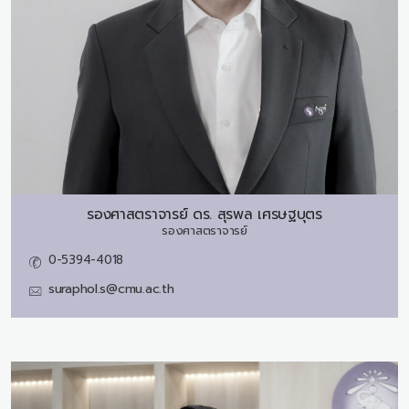
รองศาสตราจารย์ ดร.
สุรพล เศรษฐบุตร
รองศาสตราจารย์
0-5394-4018
suraphol.s@cmu.ac.th