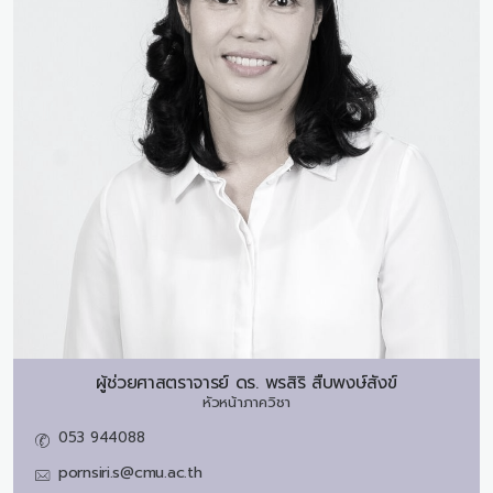
ผู้ช่วยศาสตราจารย์ ดร.
พรสิริ สืบพงษ์สังข์
หัวหน้าภาควิชา
053 944088
pornsiri.s@cmu.ac.th