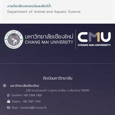
ภาควิชาสัตวศาสตร์และสัตว์น้ำ
Department of Animal and Aquatic Science
ติดต่อมหาวิทยาลัย
มหาวิทยาลัยเชียงใหม่
239 ถนนห้วยแก้ว ต.สุเทพ อ.เมือง จ.เชียงใหม่ 50200
โทรศัพท์ :+66 5394 1300
โทรสาร : +66 5321 7143
อีเมล : contacts@cmu.ac.th