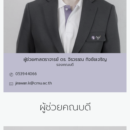
ผู้ช่วยศาสตราจารย์ ดร.
จิรวรรณ กิจชัยเจริญ
รองคณบดี
053944066
jirawan.k@cmu.ac.th
ผู้ช่วยคณบดี