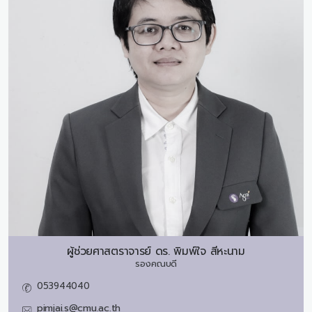
ผู้ช่วยศาสตราจารย์ ดร.
พิมพ์ใจ สีหะนาม
รองคณบดี
053944040
pimjai.s@cmu.ac.th