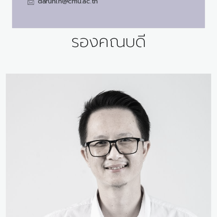
daruni.n@cmu.ac.th
รองคณบดี