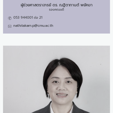
ผู้ช่วยศาสตราจารย์ ดร.
ณฐิตากานต์ พยัคฆา
รองคณบดี
053 944001 ต่อ 21
nathitakarn.p@cmu.ac.th