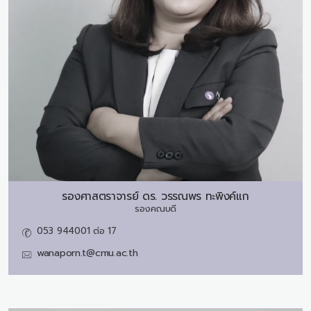
รองศาสตราจารย์ ดร.
วรรณพร ทะพิงค์แก
รองคณบดี
053 944001 ต่อ 17
wanaporn.t@cmu.ac.th