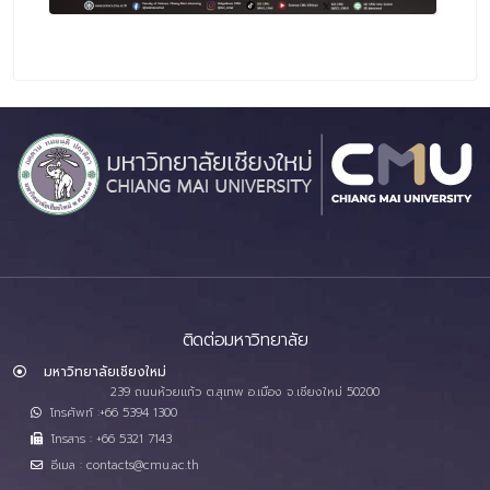
ติดต่อมหาวิทยาลัย
มหาวิทยาลัยเชียงใหม่
239 ถนนห้วยแก้ว ต.สุเทพ อ.เมือง จ.เชียงใหม่ 50200
โทรศัพท์ :+66 5394 1300
โทรสาร : +66 5321 7143
อีเมล : contacts@cmu.ac.th