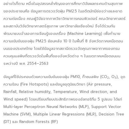
อย่างไรก็ตาม หนึ่งในอุปสรรคสำคัญของการศึกษาวิจัยผลกระทบด้านสุขภาพ
ของประชาชนคือ ข้อมูลการตรวจวัดฝุ่น PM2.5 ในอดีตมักมีช่องว่างและขาด
ความต่อเนื่อง คณะผู้วิจัยจากภาควิชาวิทยาการคอมพิวเตอร์ คณะวิทยาศาสตร์
และสถาบันวิจัยวิทยาศาสตร์สุขภาพ มหาวิทยาลัยเชียงใหม่ จึงได้ร่วมกัน
พัฒนาแบบจำลองการเรียนรู้ของเครื่อง (Machine Learning) เพื่อทำนาย
ความเข้มข้นของฝุ่น PM2.5 ย้อนหลัง 10 ปี ในพื้นที่ 8 จังหวัดภาคเหนือตอน
บนของประเทศไทย โดยใช้ข้อมูลจากสถานีตรวจวัดคุณภาพอากาศของกรม
ควบคุมมลพิษที่ตรวจวัดในพื้นที่ของจังหวัดต่าง ๆ ในเขตภาคเหนือตอนบน
ระหว่างปี พ.ศ. 2554–2563
ข้อมูลที่ใช้ประกอบด้วยความเข้มข้นของฝุ่น PM10, ก๊าซมลพิษ (CO
, O
), จุด
2
3
ความร้อน (Fire Hotspots) และข้อมูลอุตุนิยมวิทยา (Air pressure,
Rainfall, Relative humidity, Temperature, Wind direction, and
Wind speed) โดยเปรียบเทียบประสิทธิภาพของอัลกอริทึม 5 รูปแบบ ได้แก่
Multi-layer Perceptron Neural Networks (MLP), Support Vector
Machine (SVM), Multiple Linear Regressions (MLR), Decision Tree
(DT) และ Random Forests (RF)