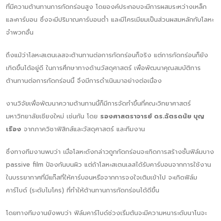
ที่มีความต้านทานการกัดกร่อนสูง โดยองค์ประกอบจะมีการผสมระหว่างเหล็ก
และคาร์บอน ซึ่งจะมีปริมาณคาร์บอนต่ำ และมีโครเมียมเป็นส่วนผสมหลักกับโลหะ
จำพวกอื่น
ถึงแม้ว่าโลหะสเตนเลสจะต้านทานต่อการกัดกร่อนก็จริง แต่การกัดกร่อนก็ยัง
เกิดขึ้นได้อยู่ดี ในการศึกษาทางด้านวัสดุศาสตร์ เพื่อพัฒนาคุณสมบัติการ
ต้านทานต่อการกัดกร่อนนี้ จึงมีการดำเนินมาอย่างต่อเนื่อง
งานวิจัยเพื่อพัฒนาความต้านทานนี้ก็มีการจัดทำขึ้นที่คณะวิทยาศาสตร์
มหาวิทยาลัยเชียงใหม่ เช่นกัน โดย
รองศาสตราจารย์ ดร.ฉัตรดนัย บุญ
เรือง
จากภาควิชาฟิสิกส์และวัสดุศาสตร์ และทีมงาน
ซึ่งทางทีมงานพบว่า เมื่อโลหะดังกล่าวถูกกัดกร่อนจะเกิดการสร้างชั้นฟิล์มบาง
passive film ป้องกันบนผิว แต่ถ้าโลหะสเตนเลสได้รับคาร์บอนจากการใช้งาน
ในบรรยากาศที่มีแก๊สที่ให้คาร์บอนหรือจากการจงใจเติมเข้าไป จะเกิดฟิล์ม
คาร์ไบด์ (ระดับไมโคร) ที่ทำให้ต้านทานการกัดกร่อนได้ดีขึ้น
โดยทางทีมงานยังพบว่า ฟิล์มคาร์ไบด์ช่วงเริ่มต้นจะมีความหนาระดับนาโนจะ