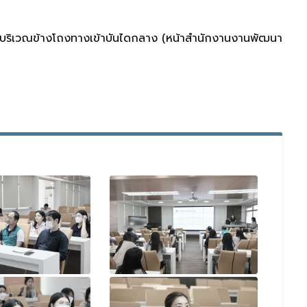
านแล้วบริเวณข้างโถงทางเข้าบันไดกลาง (หน้าสำนักงานงานพัฒนา