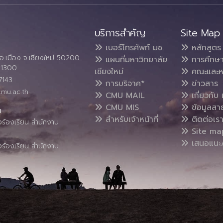
บริการสำคัญ
Site Map
เบอร์โทรศัพท์ มช.
หลักสูตร
อ.เมือง จ.เชียงใหม่ 50200
แผนที่มหาวิทยาลัย
การศึกษ
4 1300
เชียงใหม่
คณะและห
7143
การบริจาค*
ข่าวสาร
cmu.ac.th
CMU MAIL
เกี่ยวกับ 
CMU MIS
ข้อมูลสา
น
สำหรับเจ้าหน้าที่
ติดต่อเร
งร้องเรียน สำนักงาน
Site ma
เสนอแนะ/
งร้องเรียน สำนักงาน