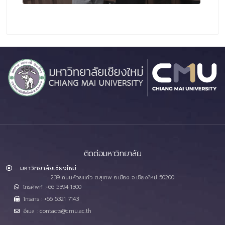
ติดต่อมหาวิทยาลัย
มหาวิทยาลัยเชียงใหม่
239 ถนนห้วยแก้ว ต.สุเทพ อ.เมือง จ.เชียงใหม่ 50200
โทรศัพท์ :+66 5394 1300
โทรสาร : +66 5321 7143
อีเมล : contacts@cmu.ac.th