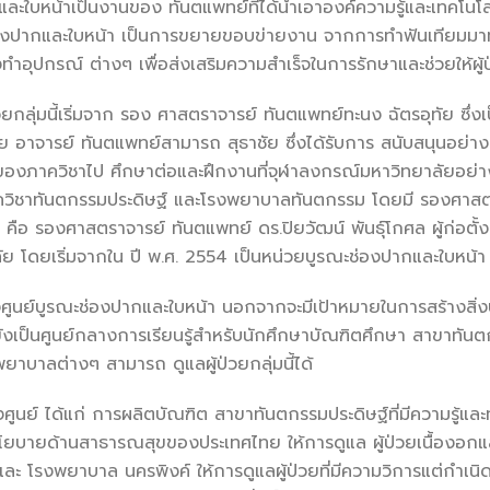
หน้าเป็นงานของ ทันตแพทย์ที่ได้นำเอาองค์ความรู้และเทคโนโลยี
่องปากและใบหน้า เป็นการขยายขอบข่ายงาน จากการทำฟันเทียมมาท
ทำอุปกรณ์ ต่างๆ เพื่อส่งเสริมความสำเร็จในการรักษาและช่วยให้ผู้ป่
กลุ่มนี้เริ่มจาก รอง ศาสตราจารย์ ทันตแพทย์ทะนง ฉัตรอุทัย ซึ่ง
โดย อาจารย์ ทันตแพทย์สามารถ สุธาชัย ซึ่งได้รับการ สนับสนุนอย่าง
ย์ของภาควิชาไป ศึกษาต่อและฝึกงานที่จุฬาลงกรณ์มหาวิทยาลัยอย่า
วิชาทันตกรรมประดิษฐ์ และโรงพยาบาลทันตกรรม โดยมี รองศาสตราจ
า คือ รองศาสตราจารย์ ทันตแพทย์ ดร.ปิยวัฒน์ พันธุ์โกศล ผู้ก่
 โดยเริ่มจากใน ปี พ.ศ. 2554 เป็นหน่วยบูรณะช่องปากและใบหน้า แ
บูรณะช่องปากและใบหน้า นอกจากจะมีเป้าหมายในการสร้างสิ่งประดิษ
ว ยังเป็นศูนย์กลางการเรียนรู้สำหรับนักศึกษาบัณฑิตศึกษา สาขาทันต
ยาบาลต่างๆ สามารถ ดูแลผู้ป่วยกลุ่มนี้ได้
 ได้แก่ การผลิตบัณฑิต สาขาทันตกรรมประดิษฐ์ที่มีความรู้และทัก
โยบายด้านสาธารณสุขของประเทศไทย ให้การดูแล ผู้ป่วยเนื้องอก
และ โรงพยาบาล นครพิงค์ ให้การดูแลผู้ป่วยที่มีความวิการแต่กำเน