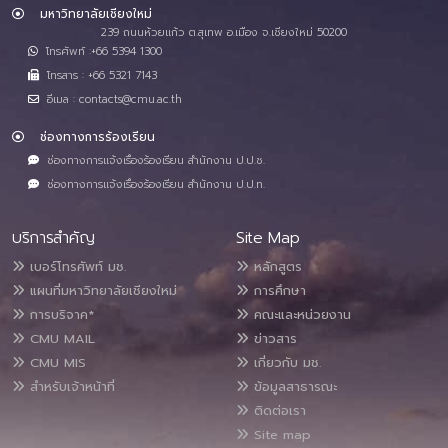
มหาวิทยาลัยเชียงใหม่
239 ถนนห้วยแก้ว ต.สุเทพ อ.เมือง จ.เชียงใหม่ 50200
โทรศัพท์ :+66 5394 1300
โทรสาร : +66 5321 7143
อีเมล : contacts@cmu.ac.th
ช่องทางการร้องเรียน
ช่องทางการแจ้งเรื่องร้องเรียน สำนักงาน ป.ป.ช.
ช่องทางการแจ้งเรื่องร้องเรียน สำนักงาน ป.ป.ท.
บริการสำคัญ
Site Map
เบอร์โทรศัพท์ มช.
หลักสูตร
แผนที่มหาวิทยาลัยเชียงใหม่
การศึกษา
การบริจาค*
คณะและหน่วยงาน
CMU MAIL
ข่าวสาร
CMU MIS
เกี่ยวกับ มช.
สำหรับเจ้าหน้าที่
ข้อมูลสาธารณะ
ติดต่อเรา
Site map