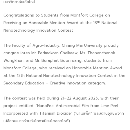
มหาวิทยาลัยเชียใหม่
Congratulations to Students from Montfort College on
th
Receiving an Honorable Mention Award at the 13
National
Nanotechnology Innovation Contest
The Faculty of Agro-Industry, Chiang Mai University proudly
congratulates Mr. Patimakorn Chaikaew, Ms. Thananchanok
Wongkhun, and Mr. Buraphat Boonruang, students from
Montfort College, who received an Honorable Mention Award
at the 13th National Nanotechnology Innovation Contest in the
Secondary Education – Creative Innovation category.
The contest was held during 21–22 August 2025, with their
project entitled: “NanoPec: Antimicrobial Film from Lime Peel
Incorporated with Titanium Dioxide” (“นาโนเพ็ค” ฟิล์มต้านจุลชีพจาก
เปลือกมะนาวร่วมกับไททาเนียมไดออกไซด์)