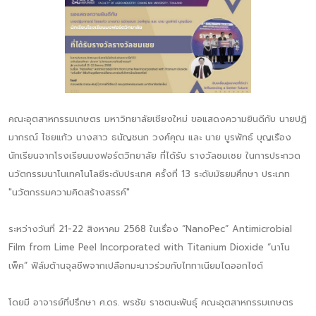
คณะอุตสาหกรรมเกษตร มหาวิทยาลัยเชียงใหม่ ขอแสดงความยินดีกับ นายปฏิ
มากรณ์ ไชยแก้ว นางสาว ธนัญชนก วงศ์คุณ และ นาย บูรพัทธ์ บุญเรือง
นักเรียนจากโรงเรียนมงฟอร์ตวิทยาลัย ที่ได้รับ รางวัลชมเชย ในการประกวด
นวัตกรรมนาโนเทคโนโลยีระดับประเทศ ครั้งที่ 13 ระดับมัธยมศึกษา ประเภท
"นวัตกรรมความคิดสร้างสรรค์"
ระหว่างวันที่ 21-22 สิงหาคม 2568 ในเรื่อง “NanoPec” Antimicrobial
Film from Lime Peel Incorporated with Titanium Dioxide “นาโน
เพ็ค” ฟิล์มต้านจุลชีพจากเปลือกมะนาวร่วมกับไททาเนียมไดออกไซด์
โดยมี อาจารย์ที่ปรึกษา ศ.ดร. พรชัย ราชตนะพันธุ์ คณะอุตสาหกรรมเกษตร