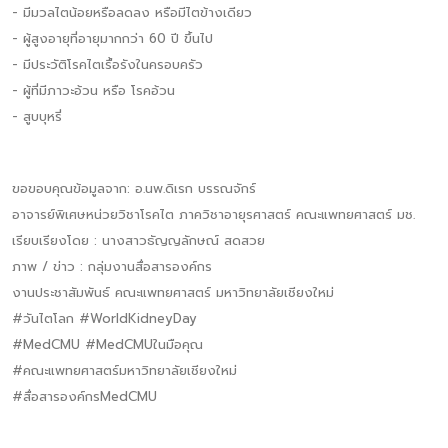
- มีมวลไตน้อยหรือลดลง หรือมีไตข้างเดียว
- ผู้สูงอายุที่อายุมากกว่า 60 ปี ขึ้นไป
- มีประวัติโรคไตเรื้อรังในครอบครัว
- ผู้ที่มีภาวะอ้วน หรือ โรคอ้วน
- สูบบุหรี่
ขอขอบคุณข้อมูลจาก: อ.นพ.ดิเรก บรรณจักร์
อาจารย์พิเศษหน่วยวิชาโรคไต ภาควิชาอายุรศาสตร์ คณะแพทยศาสตร์ มช.
เรียบเรียงโดย : นางสาวธัญญลักษณ์ สดสวย
ภาพ / ข่าว : กลุ่มงานสื่อสารองค์กร
งานประชาสัมพันธ์ คณะแพทยศาสตร์ มหาวิทยาลัยเชียงใหม่
#วันไตโลก #WorldKidneyDay
#MedCMU #MedCMUในมือคุณ
#คณะแพทยศาสตร์มหาวิทยาลัยเชียงใหม่
#สื่อสารองค์กรMedCMU