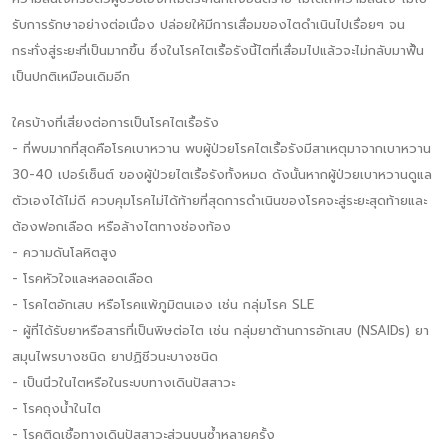
รับการรักษาอย่างต่อเนื่อง ปล่อยให้มีการเสื่อมของไตดำเนินไปเรื่อยๆ จน
กระทั่งสู่ระยะที่เป็นมากขึ้น ซึ่งในโรคไตเรื้อรังนี้ไตที่เสื่อมไปแล้วจะไม่กลับมาฟื้น
เป็นปกติเหมือนเดิมอีก
ใครบ้างที่เสี่ยงต่อการเป็นโรคไตเรื้อรัง
- ที่พบมากที่สุดคือโรคเบาหวาน พบผู้ป่วยโรคไตเรื้อรังมีสาเหตุมาจากเบาหวาน
30-40 เปอร์เซ็นต์ ของผู้ป่วยไตเรื้อรังทั้งหมด ดังนั้นหากผู้ป่วยเบาหวานดูแล
ตัวเองได้ไม่ดี ควบคุมโรคไม่ได้ท้ายที่สุดการดำเนินของโรคจะสู่ระยะสุดท้ายและ
ต้องฟอกเลือด หรือล้างไตทางช่องท้อง
- ความดันโลหิตสูง
- โรคหัวใจและหลอดเลือด
- โรคไตอักเสบ หรือโรคแพ้ภูมิตนเอง เช่น กลุ่มโรค SLE
- ผู้ที่ได้รับยาหรือสารที่เป็นพิษต่อไต เช่น กลุ่มยาต้านการอักเสบ (NSAIDs) ยา
สมุนไพรบางชนิด ยาปฏิชีวนะบางชนิด
- เป็นนิ่วในไตหรือในระบบทางเดินปัสสาวะ
- โรคถุงน้ำในไต
- โรคติดเชื้อทางเดินปัสสาวะส่วนบนซ้ำหลายครั้ง