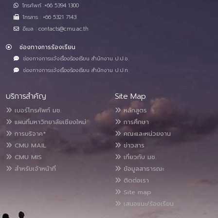
โทรศัพท์ :+66 5394 1300
โทรสาร : +66 5321 7143
อีเมล : contacts@cmu.ac.th
ช่องทางการร้องเรียน
ช่องทางการแจ้งเรื่องร้องเรียน สำนักงาน ป.ป.ช.
ช่องทางการแจ้งเรื่องร้องเรียน สำนักงาน ป.ป.ท.
บริการสำคัญ
Site Map
เบอร์โทรศัพท์ มช.
หลักสูตร
แผนที่มหาวิทยาลัยเชียงใหม่
การศึกษา
การบริจาค*
คณะและหน่วยงาน
CMU MAIL
ข่าวสาร
CMU MIS
เกี่ยวกับ มช.
สำหรับเจ้าหน้าที่
ข้อมูลสาธารณะ
ติดต่อเรา
Site map
เสนอแนะ/ร้องเรียน