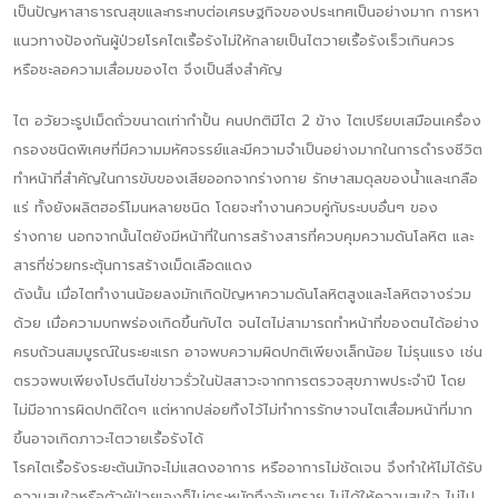
เป็นปัญหาสาธารณสุขและกระทบต่อเศรษฐกิจของประเทศเป็นอย่างมาก การหา
แนวทางป้องกันผู้ป่วยโรคไตเรื้อรังไม่ให้กลายเป็นไตวายเรื้อรังเร็วเกินควร
หรือชะลอความเสื่อมของไต จึงเป็นสิ่งสำคัญ
ไต อวัยวะรูปเม็ดถั่วขนาดเท่ากำปั้น คนปกติมีไต 2 ข้าง ไตเปรียบเสมือนเครื่อง
กรองชนิดพิเศษที่มีความมหัศจรรย์และมีความจำเป็นอย่างมากในการดำรงชีวิต
ทำหน้าที่สำคัญในการขับของเสียออกจากร่างกาย รักษาสมดุลของน้ำและเกลือ
แร่ ทั้งยังผลิตฮอร์โมนหลายชนิด โดยจะทำงานควบคู่กับระบบอื่นๆ ของ
ร่างกาย นอกจากนั้นไตยังมีหน้าที่ในการสร้างสารที่ควบคุมความดันโลหิต และ
สารที่ช่วยกระตุ้นการสร้างเม็ดเลือดแดง
ดังนั้น เมื่อไตทำงานน้อยลงมักเกิดปัญหาความดันโลหิตสูงและโลหิตจางร่วม
ด้วย เมื่อความบกพร่องเกิดขึ้นกับไต จนไตไม่สามารถทำหน้าที่ของตนได้อย่าง
ครบถ้วนสมบูรณ์ในระยะแรก อาจพบความผิดปกติเพียงเล็กน้อย ไม่รุนแรง เช่น
ตรวจพบเพียงโปรตีนไข่ขาวรั่วในปัสสาวะจากการตรวจสุขภาพประจำปี โดย
ไม่มีอาการผิดปกติใดๆ แต่หากปล่อยทิ้งไว้ไม่ทำการรักษาจนไตเสื่อมหน้าที่มาก
ขึ้นอาจเกิดภาวะไตวายเรื้อรังได้
โรคไตเรื้อรังระยะต้นมักจะไม่แสดงอาการ หรืออาการไม่ชัดเจน จึงทำให้ไม่ได้รับ
ความสนใจหรือตัวผู้ป่วยเองก็ไม่ตระหนักถึงอันตราย ไม่ได้ให้ความสนใจ ไม่ไป