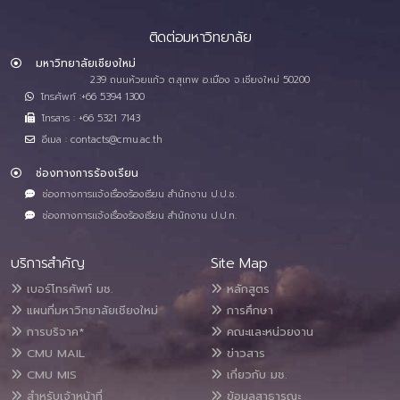
ติดต่อมหาวิทยาลัย
มหาวิทยาลัยเชียงใหม่
239 ถนนห้วยแก้ว ต.สุเทพ อ.เมือง จ.เชียงใหม่ 50200
โทรศัพท์ :+66 5394 1300
โทรสาร : +66 5321 7143
อีเมล : contacts@cmu.ac.th
ช่องทางการร้องเรียน
ช่องทางการแจ้งเรื่องร้องเรียน สำนักงาน ป.ป.ช.
ช่องทางการแจ้งเรื่องร้องเรียน สำนักงาน ป.ป.ท.
บริการสำคัญ
Site Map
เบอร์โทรศัพท์ มช.
หลักสูตร
แผนที่มหาวิทยาลัยเชียงใหม่
การศึกษา
การบริจาค*
คณะและหน่วยงาน
CMU MAIL
ข่าวสาร
CMU MIS
เกี่ยวกับ มช.
สำหรับเจ้าหน้าที่
ข้อมูลสาธารณะ