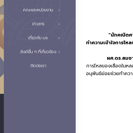
คณะและหน่วยงาน
ข่าวสาร
“นักคณิตศาสตร์ ม
เกี่ยวกับ มช.
ทำความเข้าใจการไหลข
ลิงค์อื่น ๆ ที่เกี่ยวข้อง
ผศ.ดร.สมชาย
การไหลของเลือดในหลอดเ
ติดต่อเรา
อนุพันธ์ย่อยช่วยทำคว