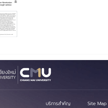
บริการสำคัญ
Site Map