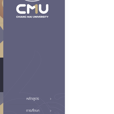
หลักสูตร
การศึกษา