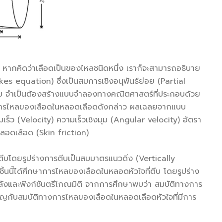
คิดว่าเลือดเป็นของไหลชนิดหนึ่ง เราก็จะสามารถอธิบาย
es equation) ซึ่งเป็นสมการเชิงอนุพันธ์ย่อย (Partial
ีบ จำเป็นต้องสร้างแบบจำลองทางคณิตศาสตร์ที่ประกอบด้วย
ายการไหลของเลือดในหลอดเลือดดังกล่าว ผลเฉลยจากแบบ
ว (Velocity) ความเร็วเชิงมุม (Angular velocity) อัตรา
ลอดเลือด (Skin friction)
ดยรูปร่างการตีบเป็นสมมาตรแนวดิ่ง (Vertically
ิ้นนี้ได้ศึกษาการไหลของเลือดในหลอดหัวใจที่ตีบ โดยรูปร่าง
ำลังและฟังก์ชันตรีโกณมิติ จากการศึกษาพบว่า สมบัติทางการ
ัญกับสมบัติทางการไหลของเลือดในหลอดเลือดหัวใจที่มีการ