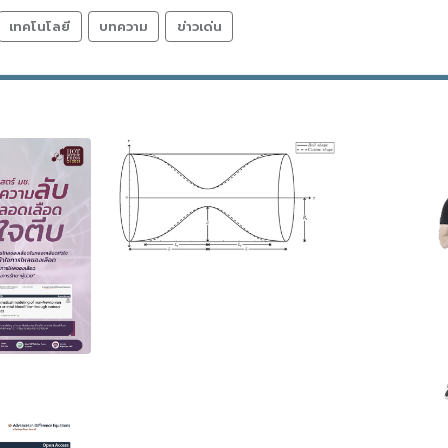
เทคโนโลยี
บทความ
ข่าวเด่น