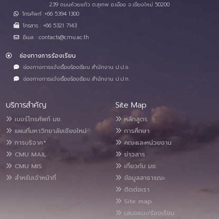
239 ถนนห้วยแก้ว ต.สุเทพ อ.เมือง จ.เชียงใหม่ 50200
โทรศัพท์ :+66 5394 1300
โทรสาร : +66 5321 7143
อีเมล : contacts@cmu.ac.th
ช่องทางการร้องเรียน
ช่องทางการแจ้งเรื่องร้องเรียน สำนักงาน ป.ป.ช.
ช่องทางการแจ้งเรื่องร้องเรียน สำนักงาน ป.ป.ท.
บริการสำคัญ
Site Map
เบอร์โทรศัพท์ มช.
หลักสูตร
แผนที่มหาวิทยาลัยเชียงใหม่
การศึกษา
การบริจาค*
คณะและหน่วยงาน
CMU MAIL
ข่าวสาร
CMU MIS
เกี่ยวกับ มช.
สำหรับเจ้าหน้าที่
ข้อมูลสาธารณะ
ติดต่อเรา
Site map
เสนอแนะ/ร้องเรียน