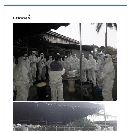
แกลลอรี่