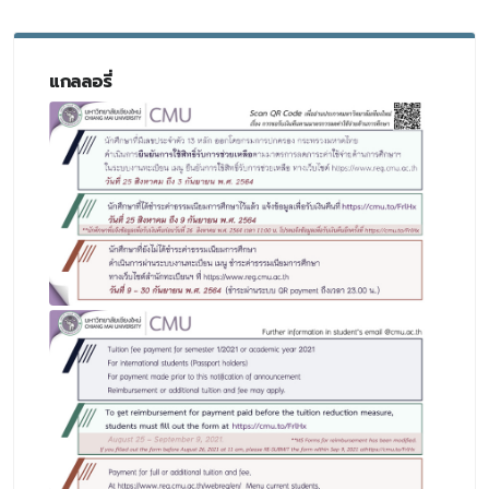
แกลลอรี่