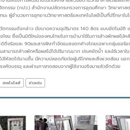
นักงานโครงการพัฒนาบัณฑิตศึกษาและวิจัยด้านวิทยาศาสตร์และเทคโ
นวัตกรรม (กปว.) สำนักงานปลัดกระทรวงการอุดมศึกษา วิทยาศาสตร์ 
นะ ผู้อำนวยการอุทยานวิทยาศาสตร์และเทคโนโลยีเป็นที่ปรึกษาใน
วัตกรรมดังกล่าว มีขนาดความจุปริมาตร 140 ลิตร แบบอัตโนมัต
โอโซน ซึ่งเป็นมิติใหม่ของคนไทยในการนำมาใช้ในการล้างผักผลไม้หล
ได้ถึงร้อยละ 90และสารพิษกำจัดแมลงตกค้างโดยเฉพาะกลุ่มออร์แกโ
งานสามารถล้างผักหรือผลไม้ได้ปริมาณมาก ประหยัดน้ำ และใช้เวลาในก
ม้ให้สดได้นานขึ้น มีความปลอดภัยต่อผู้บริโภคและสิ่งแวดล้อม น
โรงคัดบรรจุ และผ่านการทดสอบจากผู้ใช้งานจริงมาแล้วอีกด้วย
เทคโนโลยี
ข่าวเด่น