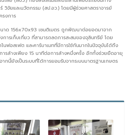
นโลยี (สบว.) กองส่งเสริมและประสานเพื่อประโยชน์ทาง
วิจัยและนวัตกรรม (สป.อว.) โดยมีผู้ช่วยศาสตราจารย์
โครงการ
ิ ขนาด 156x70x93 เซนติเมตร ถูกพัฒนาต่อยอดมาจาก
ังการเก็บเกี่ยว ที่สามารถลดการสะสมของจุลินทรีย์ โดย
นฟอสเฟต และคาร์บาเมทที่มีการใช้กันมากในปัจจุบันได้ถึง
ารล้างเพียง 15 นาทีต่อการล้างหนึ่งครั้ง อีกทั้งช่วยยืดอายุ
อกจากนี้ยังเป็นระบบที่ได้การยอมรับจากระบบมาตรฐานเกษตร