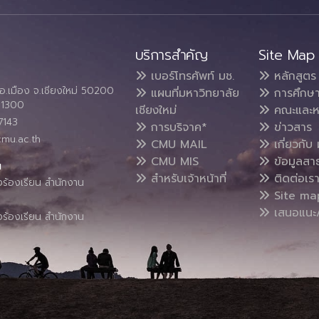
บริการสำคัญ
Site Map
เบอร์โทรศัพท์ มช.
หลักสูตร
อ.เมือง จ.เชียงใหม่ 50200
แผนที่มหาวิทยาลัย
การศึกษ
4 1300
เชียงใหม่
คณะและห
7143
การบริจาค*
ข่าวสาร
cmu.ac.th
CMU MAIL
เกี่ยวกับ 
CMU MIS
ข้อมูลสา
น
สำหรับเจ้าหน้าที่
ติดต่อเร
งร้องเรียน สำนักงาน
Site ma
เสนอแนะ/
งร้องเรียน สำนักงาน