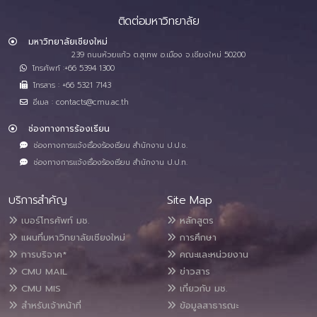
ติดต่อมหาวิทยาลัย
มหาวิทยาลัยเชียงใหม่
239 ถนนห้วยแก้ว ต.สุเทพ อ.เมือง จ.เชียงใหม่ 50200
โทรศัพท์ :+66 5394 1300
โทรสาร : +66 5321 7143
อีเมล : contacts@cmu.ac.th
ช่องทางการร้องเรียน
ช่องทางการแจ้งเรื่องร้องเรียน สำนักงาน ป.ป.ช.
ช่องทางการแจ้งเรื่องร้องเรียน สำนักงาน ป.ป.ท.
บริการสำคัญ
Site Map
เบอร์โทรศัพท์ มช.
หลักสูตร
แผนที่มหาวิทยาลัยเชียงใหม่
การศึกษา
การบริจาค*
คณะและหน่วยงาน
CMU MAIL
ข่าวสาร
CMU MIS
เกี่ยวกับ มช.
สำหรับเจ้าหน้าที่
ข้อมูลสาธารณะ