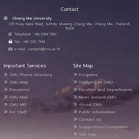
Contact
Chiang Mai University
239 Huay Kaew Road, Suthep, Mueang Chiang Mai, Chiang Mai, Thailand,
50200
Telephone : +66 5394 1300
Fax : +66 5321 7143
e-mail : contacts@cmu.ac.th
Important Services
Site Map
CMU Phone Directory
Programs
CMU Map
Studying at CMU
Donations
Faculties and Departments
CMU Mail
News around CMU
CMU MIS
About CMU
For Staff
Public Information
Contact Us
Suggestions/Complaints
Site map