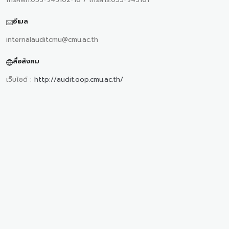
อีเมล
internalauditcmu@cmu.ac.th
สื่อสังคม
เว็บไซต์ :
http://audit.oop.cmu.ac.th/