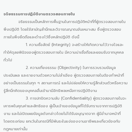
จริยธรรมการปฏิบัติงานตรวจสอบภายใน
จริยธรรมเป็นหลักการพื้นฐานในการปฏิบัติหน้าที่ที่ผู้ตรวจสอบภายใน
พึงปฏิบัติ โดยใช้สามัญสำนึกและวิจารณญาณอันเหมาะสม ซึ่งผู้ตรวจสอบ
ภายในพึงยึดถือและดำรงไว้ซึ่งหลักปฏิบัติ ดังนี้
1. ความซื่อสัตย์ (Integrity) จะสร้างให้เกิดความไว้วางใจและ
ทำให้ดุลยพินิจของผู้ตรวจสอบภายใน มีความน่าเชื่อถือและยอมรับจากบุคคล
ทั่วไป
2. ความเที่ยงธรรม (Objectivity) ในการรวบรวมข้อมูล
ประเมินผล และรายงานด้วยความไม่ลำเอียง ผู้ตรวจสอบภายในต้องทำหน้าที่
อย่างเป็นธรรมในทุก ๆ สถานการณ์ และไม่ปล่อยให้ความรู้สึกส่วนตัวหรือความ
รู้สึกนึกคิดของบุคคลอื่นเข้ามามีอิทธิพลเหนือการปฏิบัติงาน
3. การปกปิดความลับ (Confidentiality) ผู้ตรวจสอบภายในจะ
เคารพในคุณค่าและสิทธิของ ผู้เป็นเจ้าของข้อมูลที่ได้รับทราบจากการปฏิบัติ
งาน และไม่เปิดเผยข้อมูลดังกล่าวโดยไม่ได้รับอนุญาตจาก ผู้มีอำนาจหน้าที่
โดยตรงก่อน ยกเว้นในกรณีที่มีพันธะในแง่ของงานอาชีพและเกี่ยวข้องกับ
กฎหมายเท่านั้น