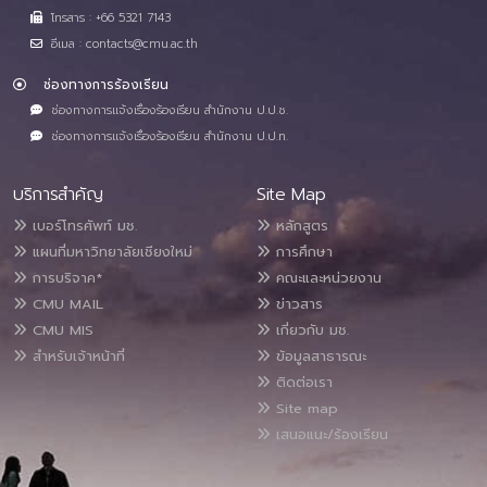
โทรสาร : +66 5321 7143
อีเมล : contacts@cmu.ac.th
ช่องทางการร้องเรียน
ช่องทางการแจ้งเรื่องร้องเรียน สำนักงาน ป.ป.ช.
ช่องทางการแจ้งเรื่องร้องเรียน สำนักงาน ป.ป.ท.
บริการสำคัญ
Site Map
เบอร์โทรศัพท์ มช.
หลักสูตร
แผนที่มหาวิทยาลัยเชียงใหม่
การศึกษา
การบริจาค*
คณะและหน่วยงาน
CMU MAIL
ข่าวสาร
CMU MIS
เกี่ยวกับ มช.
สำหรับเจ้าหน้าที่
ข้อมูลสาธารณะ
ติดต่อเรา
Site map
เสนอแนะ/ร้องเรียน