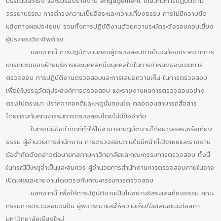
บรรณปีละครั้ง และรับรองรายงาน engagement เกี่ยวกับการปฏิบัติตาม
จรรยาบรรณ การดำรงความเป็นอิสระและความเที่ยงธรรม การไม่มีความขัด
แย้งทางผลประโยชน์ รวมทั้งการปฏิบัติงานด้วยความระมัดระวังรอบคอบเยี่ยง
ผู้ประกอบวิชาชีพด้วย
นอกจากนี้ การปฏิบัติงานของผู้ตรวจสอบภายในจะต้องปราศจากการ
แทรกแซงของฝ่ายบริหารและบุคคลหนึ่งบุคคลใดในการกำหนดของเขตการ
ตรวจสอบ การปฏิบัติงานตรวจสอบและการเสนอความเห็น ในการตรวจสอบ
เพื่อให้บรรลุวัตถุประสงค์การตรวจสอบ และรายงานผลการตรวจสอบอย่าง
ตรงไปตรงมา ปราศจากอคติและเหตุบั่นทอนใด ตลอดจนสามารถสื่อสาร
โดยตรงกับคณะกรรมการตรวจสอบโดยไม่มีข้อจำกัด
ในกรณีมีข้อจำกัดที่ทำให้ไม่สามารถปฏิบัติงานได้อย่างอิสระหรือเที่ยง
ธรรม ผู้อำนวยการสำนักงาน การตรวจสอบภายในมีหน้าที่เปิดเผยและรายงาน
ข้อจำกัดดังกล่าวต่อนายกสภามหาวิทยาลัยและคณะกรรมการตรวจสอบ ทั้งนี้
ในกรณีมีเหตุจำเป็นและสมควร ผู้อำนวยการสำนักงานการตรวจสอบภายในอาจ
เปิดเผยและรายงานโดยตรงกับคณะกรรมการตรวจสอบ
นอกจากนี้ เพื่อให้การปฏิบัติงานเป็นไปอย่างอิสระและเที่ยงธรรม คณะ
กรรมการตรวจสอบจะเป็น ผู้พิจารณาและให้ความเห็น/ข้อเสนอแนะต่อสภา
มหาวิทยาลัยเชียงใหม่