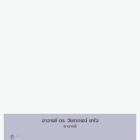
อาจารย์ ดร.
วัชราภรณ์ ยาใจ
อาจารย์
-