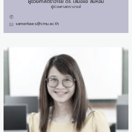
ผู้ช่วยศาสตราจารย์ ดร.
เสมอแข สมหอม
ผู้ช่วยศาสตราจารย์
samerkae.s@cmu.ac.th