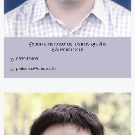
ผู้ช่วยศาสตราจารย์ ดร.
ปราการ อุณจักร
ผู้ช่วยศาสตราจารย์
053943409
prakarn.u@cmu.ac.th