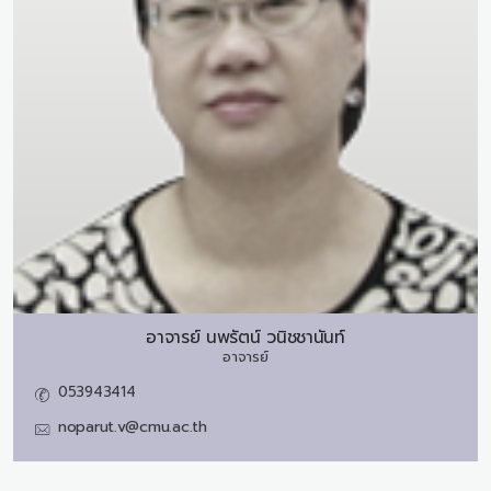
อาจารย์
นพรัตน์ วนิชชานันท์
อาจารย์
053943414
noparut.v@cmu.ac.th