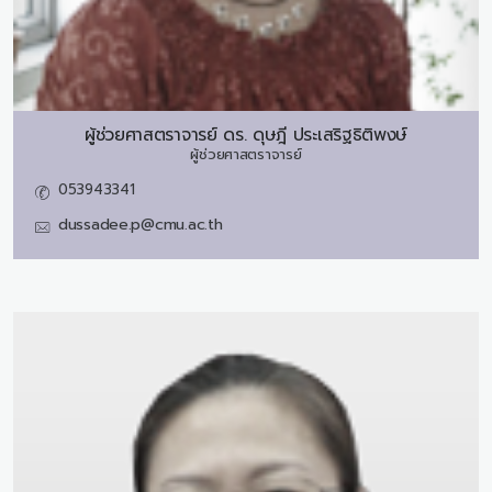
ผู้ช่วยศาสตราจารย์ ดร.
ดุษฎี ประเสริฐธิติพงษ์
ผู้ช่วยศาสตราจารย์
053943341
dussadee.p@cmu.ac.th