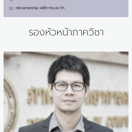
ratsameetip.w@cmu.ac.th
รองหัวหน้าภาควิชา