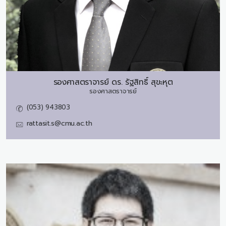
รองศาสตราจารย์ ดร.
รัฐสิทธิ์ สุขะหุต
รองศาสตราจารย์
(053) 943803
rattasit.s@cmu.ac.th