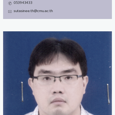
053943433
sutasinee.th@cmu.ac.th