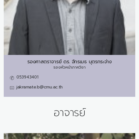
รองศาสตราจารย์ ดร.
จักรเมธ บุตรกระจ่าง
รองหัวหน้าภาควิชา
053943401
jakramate.b@cmu.ac.th
อาจารย์