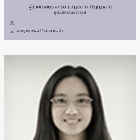
ผู้ช่วยศาสตราจารย์
เบญจมาศ ปัญญางาม
ผู้ช่วยศาสตราจารย์
benjamas.p@cmu.ac.th