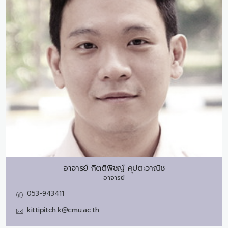
อาจารย์
กิตติพิชญ์ คุปตะวาณิช
อาจารย์
053-943411
kittipitch.k@cmu.ac.th