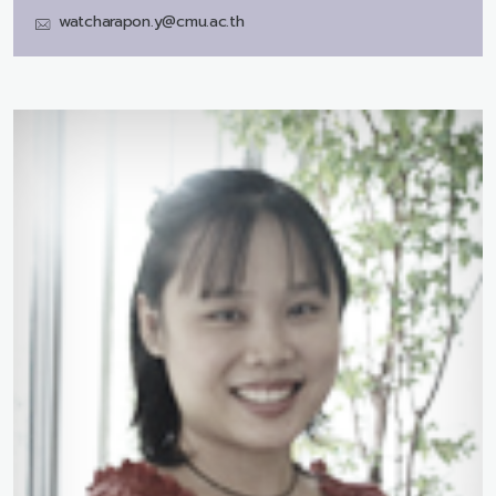
watcharapon.y@cmu.ac.th