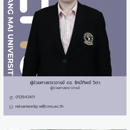
ผู้ช่วยศาสตราจารย์ ดร.
รัศมีทิพย์ วิตา
ผู้ช่วยศาสตราจารย์
053943411
ratsameetip.w@cmu.ac.th