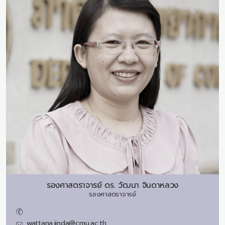
รองศาสตราจารย์ ดร.
วัฒนา จินดาหลวง
รองศาสตราจารย์
wattana.jinda@cmu.ac.th