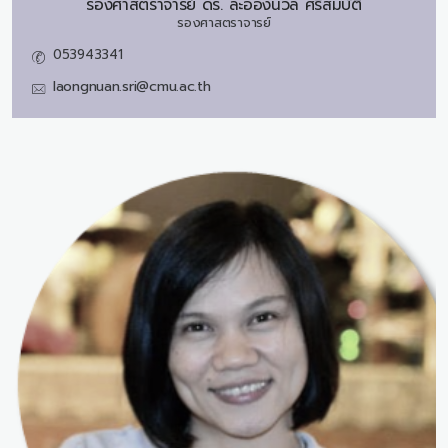
รองศาสตราจารย์ ดร.
ละอองนวล ศรีสมบัติ
รองศาสตราจารย์
053943341
laongnuan.sri@cmu.ac.th