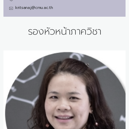
kritsana.j@cmu.ac.th
รองหัวหน้าภาควิชา