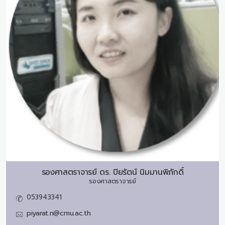
รองศาสตราจารย์ ดร.
ปิยรัตน์ นิมมานพิภักดิ์
รองศาสตราจารย์
053943341
piyarat.n@cmu.ac.th