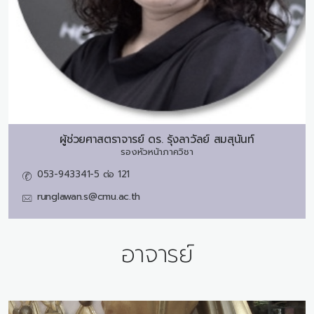
ผู้ช่วยศาสตราจารย์ ดร.
รุ้งลาวัลย์ สมสุนันท์
รองหัวหน้าภาควิชา
053-943341-5 ต่อ 121
runglawan.s@cmu.ac.th
อาจารย์