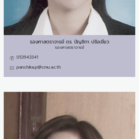
รองศาสตราจารย์ ดร.
ปัญชิกา ปรังเขียว
รองศาสตราจารย์
053943341
panchika.p@cmu.ac.th