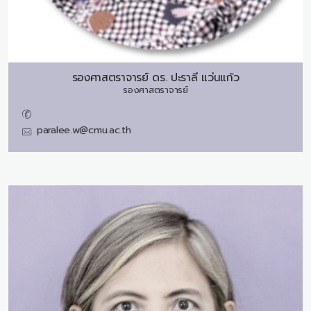
รองศาสตราจารย์ ดร.
ปะราลี แว่นแก้ว
รองศาสตราจารย์
paralee.w@cmu.ac.th