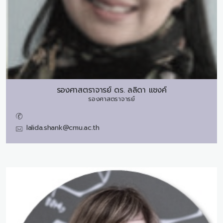
รองศาสตราจารย์ ดร.
ลลิดา แชงค์
รองศาสตราจารย์
lalida.shank@cmu.ac.th