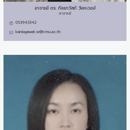
อาจารย์ ดร.
กัลยาวัสถ์ วังคะวงษ์
อาจารย์
053943342
kanlayawat.w@cmu.ac.th