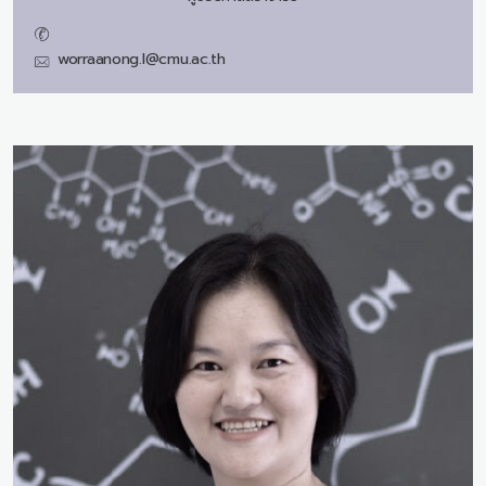
worraanong.l@cmu.ac.th