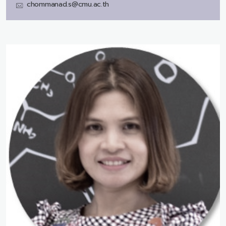
chommanad.s@cmu.ac.th