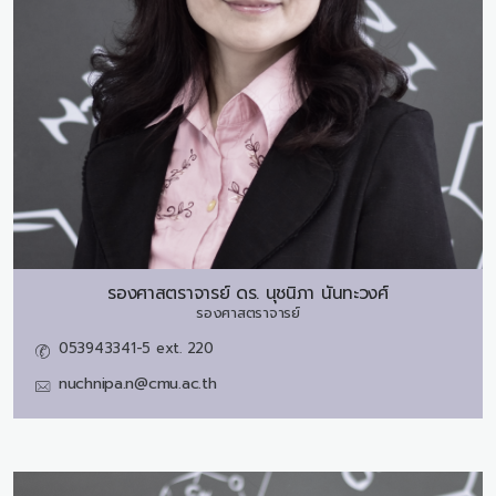
รองศาสตราจารย์ ดร.
นุชนิภา นันทะวงศ์
รองศาสตราจารย์
053943341-5 ext. 220
nuchnipa.n@cmu.ac.th