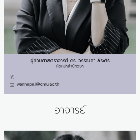
ผู้ช่วยศาสตราจารย์ ดร.
วรรณภา ลีระศิริ
หัวหน้าสำนักวิชา
wannapa.l@cmu.ac.th
อาจารย์