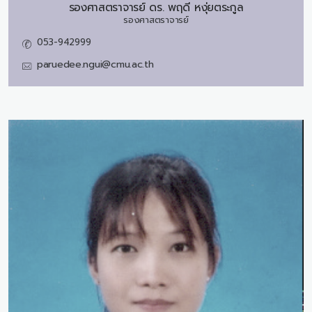
รองศาสตราจารย์ ดร.
พฤดี หงุ่ยตระกูล
รองศาสตราจารย์
053-942999
paruedee.ngui@cmu.ac.th