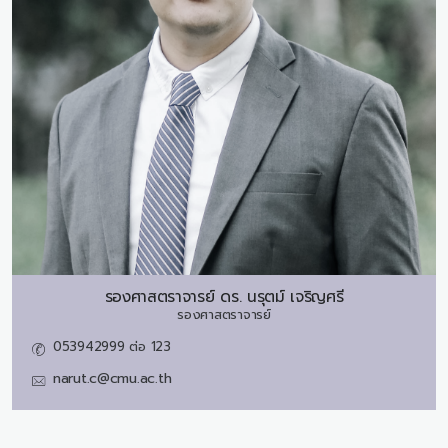
รองศาสตราจารย์ ดร.
นรุตม์ เจริญศรี
รองศาสตราจารย์
053942999 ต่อ 123
narut.c@cmu.ac.th