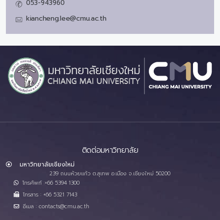
053-943960
kiancheng.lee@cmu.ac.th
ติดต่อมหาวิทยาลัย
มหาวิทยาลัยเชียงใหม่
239 ถนนห้วยแก้ว ต.สุเทพ อ.เมือง จ.เชียงใหม่ 50200
โทรศัพท์ :+66 5394 1300
โทรสาร : +66 5321 7143
อีเมล : contacts@cmu.ac.th