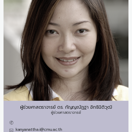
ผู้ช่วยศาสตราจารย์ ดร.
กัญญณัฏฐา อิทธินิติวุฒิ
ผู้ช่วยศาสตราจารย์
kanyanattha.i@cmu.ac.th