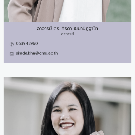
อาจารย์ ดร.
ศิรดา เขมานิฏฐาไท
อาจารย์
053942960
sirada.khe@cmu.ac.th