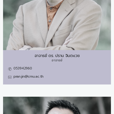
อาจารย์ ดร.
ปราน จินตะเวช
อาจารย์
053942960
pran.jin@cmu.ac.th