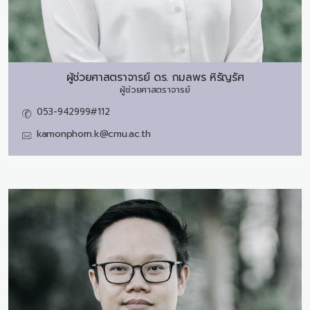
ผู้ช่วยศาสตราจารย์ ดร.
กมลพร หิรัญรัศ
ผู้ช่วยศาสตราจารย์
053-942999#112
kamonphorn.k@cmu.ac.th