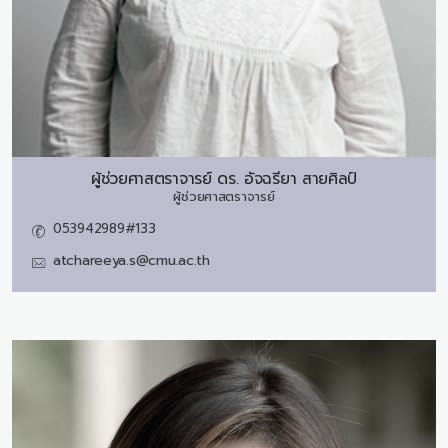
ผู้ช่วยศาสตราจารย์ ดร.
อัจฉรียา สายศิลป์
ผู้ช่วยศาสตราจารย์
053942989#133
atchareeya.s@cmu.ac.th